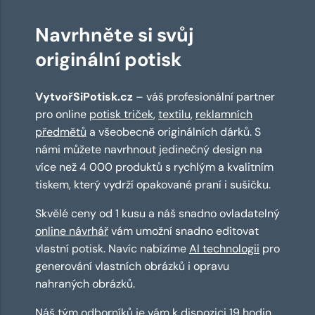
Navrhněte si svůj
originální potisk
VytvořSiPotisk.cz
– váš profesionální partner
pro online
potisk triček
,
textilu
,
reklamních
předmětů
a všeobecně originálních dárků. S
námi můžete navrhnout jedinečný design na
více než 4 000 produktů s rychlým a kvalitním
tiskem, který vydrží opakované praní i sušičku.
Skvělé ceny od 1 kusu a náš snadno ovladatelný
online návrhář
vám umožní snadno editovat
vlastní potisk. Navíc nabízíme
AI technologii
pro
generování vlastních obrázků i opravu
nahraných obrázků.
Náš tým odborníků je vám k dispozici 19 hodin