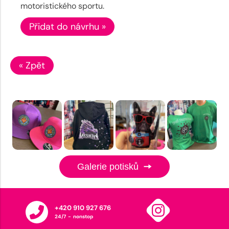
motoristického sportu.
Přidat do návrhu »
« Zpět
Galerie potisků
+420 910 927 676
24/7 - nonstop