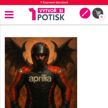
⚡ Expresní doručení
0