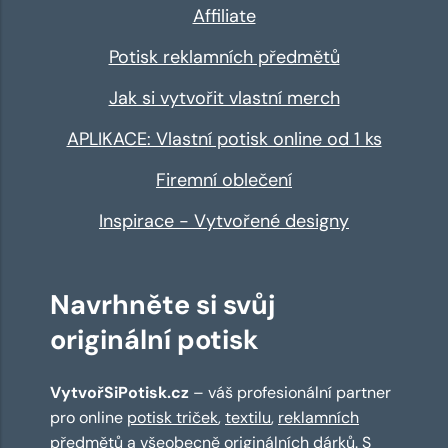
Affiliate
Potisk reklamních předmětů
Jak si vytvořit vlastní merch
APLIKACE: Vlastní potisk online od 1 ks
Firemní oblečení
Inspirace - Vytvořené designy
Navrhněte si svůj
originální potisk
VytvořSiPotisk.cz
– váš profesionální partner
pro online
potisk triček
,
textilu
,
reklamních
předmětů
a všeobecně originálních dárků. S