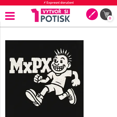
⚡ Expresní doručení
0