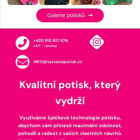
Galerie potisků
+420 910 927 676
24/7 - nonstop
INFO@vytvorsipotisk.cz
Kvalitní potisk, který
vydrží
Využíváme špičkové technologie potisku,
abychom vám přinesli maximální odolnost,
pohodlí a radost z vašich vlastních návrhů.