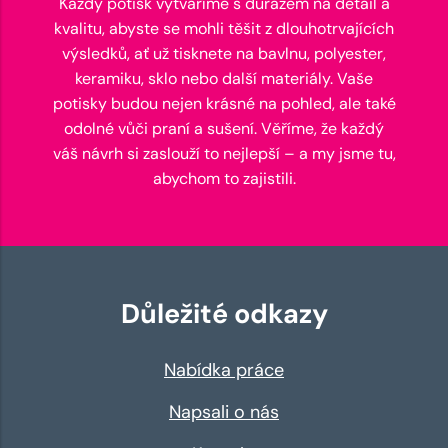
Každý potisk vytváříme s důrazem na detail a
kvalitu, abyste se mohli těšit z dlouhotrvajících
výsledků, ať už tisknete na bavlnu, polyester,
keramiku, sklo nebo další materiály. Vaše
potisky budou nejen krásné na pohled, ale také
odolné vůči praní a sušení. Věříme, že každý
váš návrh si zaslouží to nejlepší – a my jsme tu,
abychom to zajistili.
Důležité odkazy
Nabídka práce
Napsali o nás