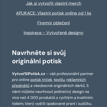
Jak si vytvořit vlastní merch
APLIKACE: Vlastní potisk online od 1 ks
Firemní oblečení
Inspirace - Vytvořené designy
Navrhněte si svůj
originální potisk
VytvořSiPotisk.cz
– váš profesionální partner
pro online
potisk triček
,
textilu
,
reklamních
předmětů
a všeobecně originálních dárků. S
námi můžete navrhnout jedinečný design na
více než 4 000 produktů s rychlým a kvalitním
tiskem, který vydrží opakované praní i sušičku.