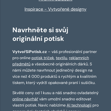
Inspirace - Vytvořené designy
Navrhněte si svůj
originální potisk
VytvořSiPotisk.cz
– váš profesionální partner
pro online
potisk triček
,
textilu
,
reklamních
předmětů
a všeobecně originálních dárků. S
námi můžete navrhnout jedinečný design na
více než 4 000 produktů s rychlým a kvalitním
tiskem, který vydrží opakované praní i sušičku.
Skvělé ceny od 1 kusu a náš snadno ovladatelný
online návrhář
vám umožní snadno editovat
vlastní potisk. Navíc nabízíme
AI technologii
pro