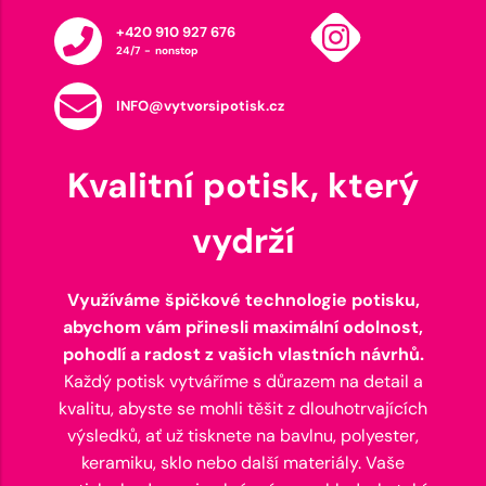
+420 910 927 676
24/7 - nonstop
INFO@vytvorsipotisk.cz
Kvalitní potisk, který
vydrží
Využíváme špičkové technologie potisku,
abychom vám přinesli maximální odolnost,
pohodlí a radost z vašich vlastních návrhů.
Každý potisk vytváříme s důrazem na detail a
kvalitu, abyste se mohli těšit z dlouhotrvajících
výsledků, ať už tisknete na bavlnu, polyester,
keramiku, sklo nebo další materiály. Vaše