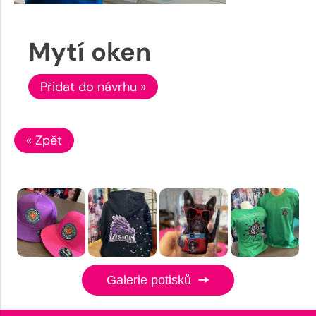
Mytí oken
Přidat do návrhu »
« Zpět
Galerie potisků