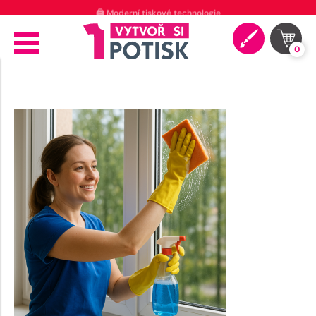
🖨️ Moderní tiskové technologie
0