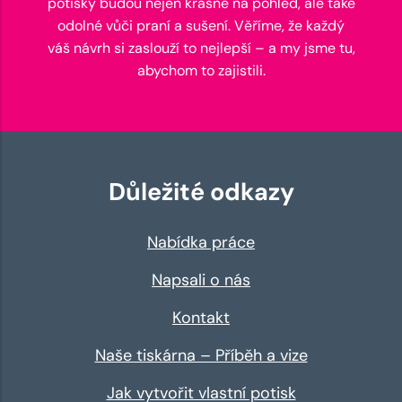
potisky budou nejen krásné na pohled, ale také
odolné vůči praní a sušení. Věříme, že každý
váš návrh si zaslouží to nejlepší – a my jsme tu,
abychom to zajistili.
Důležité odkazy
Nabídka práce
Napsali o nás
Kontakt
Naše tiskárna – Příběh a vize
Jak vytvořit vlastní potisk