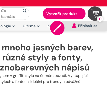
Co
Vytvořit produkt
hledáte
0
Přihlásit se
ologie
O firmě
Kontakt
 mnoho jasných barev,
, různé styly a fonty,
znobarevných nápisů
nem v graffiti stylu na černém pozadí. Vystupující
tylech a fontech. Ideální pro trendy a odvážné