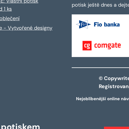
: Vlastní potisk
potisk ještě dnes a dej
d 1 ks
oblečení
ce - Vytvořené designy
© Copywrite 
Registrova
Nejoblíbenější online náv
s potiskem