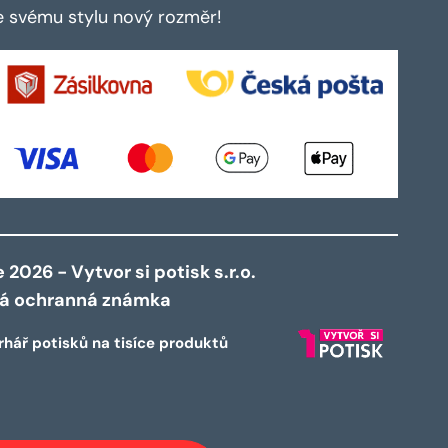
te svému stylu nový rozměr!
2026 - Vytvor si potisk s.r.o.
ná ochranná známka
rhář potisků na tisíce produktů