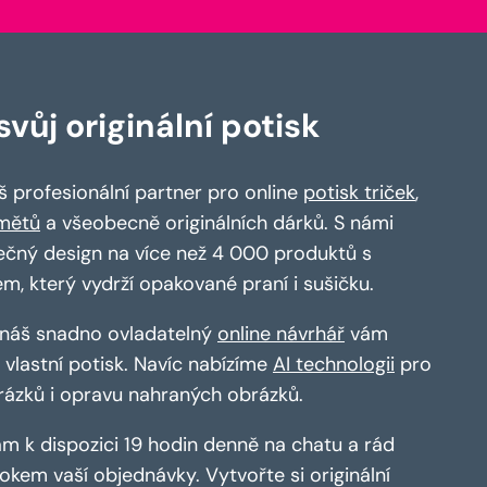
vůj originální potisk
 profesionální partner pro online
potisk triček
,
mětů
a všeobecně originálních dárků. S námi
ečný design na více než 4 000 produktů s
em, který vydrží opakované praní i sušičku.
a náš snadno ovladatelný
online návrhář
vám
vlastní potisk. Navíc nabízíme
AI technologii
pro
rázků i opravu nahraných obrázků.
m k dispozici 19 hodin denně na chatu a rád
kem vaší objednávky. Vytvořte si originální