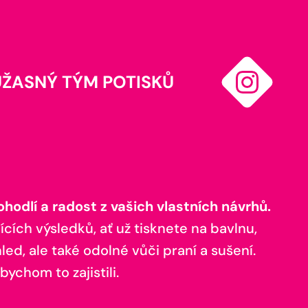
ÚŽASNÝ TÝM POTISKŮ
odlí a radost z vašich vlastních návrhů.
ících výsledků, ať už tisknete na bavlnu,
ed, ale také odolné vůči praní a sušení.
bychom to zajistili.