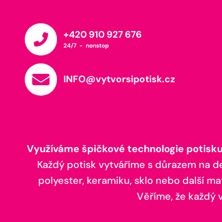
+420 910 927 676
24/7 - nonstop
INFO@vytvorsipotisk.cz
Využíváme špičkové technologie potisku,
Každý potisk vytváříme s důrazem na deta
polyester, keramiku, sklo nebo další ma
Věříme, že každý vá