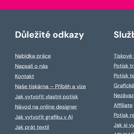
Důležité odkazy
Služ
Nabídka práce
Tiskové
Potisk t
Napsali o nás
Potisk t
Kontakt
Grafické
Naše tiskárna – Příběh a vize
Nezávaz
Jak vytvořit vlastní potisk
Affiliate
Návod na online designer
Potisk 
Jak vytvořit grafiku v AI
Jak si v
Jak prát textil