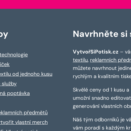
by
Navrhněte si s
VytvořSiPotisk.cz
– váš
 technologie
textilu
,
reklamních před
riček
můžete navrhnout jedin
extilu od jednoho kusu
rychlým a kvalitním tisk
 služby
Skvělé ceny od 1 kusu 
ná poptávka
umožní snadno editovat 
generování vlastních ob
reklamních předmětů
Náš tým odborníků je vá
ytvořit vlastní merch
vám poradí s každým kro