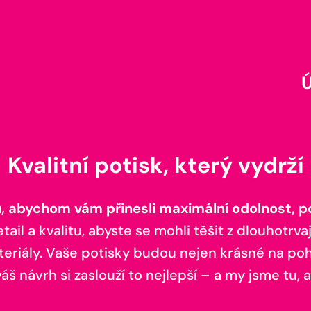
Kvalitní potisk, který vydrží
 abychom vám přinesli maximální odolnost, poh
il a kvalitu, abyste se mohli těšit z dlouhotrvaj
teriály. Vaše potisky budou nejen krásné na pohl
š návrh si zaslouží to nejlepší – a my jsme tu, a