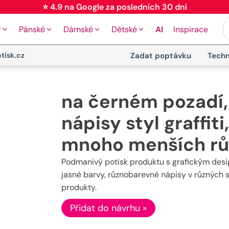
⭐ 4.9 na Google za posledních 30 dní
y
Pánské
Dámské
Dětské
AI
Inspirace
tisk.cz
Zadat poptávku
Techn
na černém pozadí,
nápisy styl graffiti
mnoho menších rů
Podmanivý potisk produktu s grafickým desig
jasné barvy, různobarevné nápisy v různých s
produkty.
Přidat do návrhu »