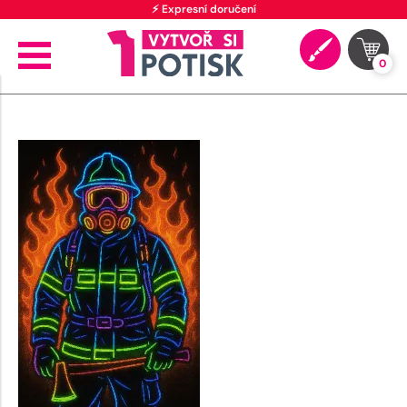
⚡ Expresní doručení
0