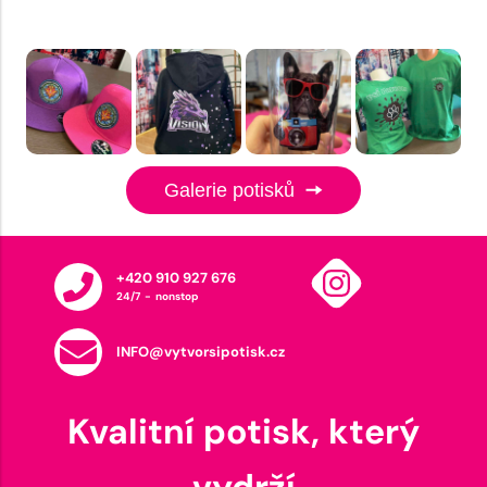
Galerie potisků
+420 910 927 676
24/7 - nonstop
INFO@vytvorsipotisk.cz
Kvalitní potisk, který
vydrží