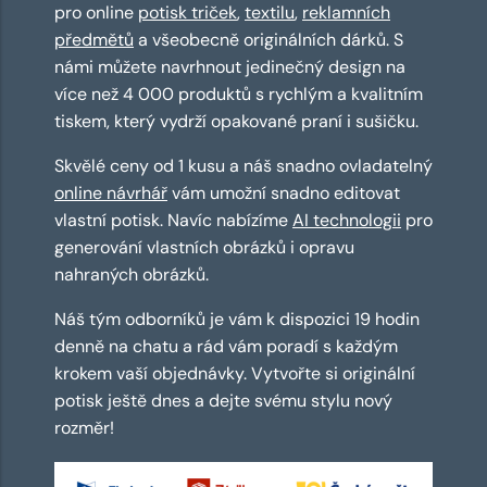
pro online
potisk triček
,
textilu
,
reklamních
předmětů
a všeobecně originálních dárků. S
námi můžete navrhnout jedinečný design na
více než 4 000 produktů s rychlým a kvalitním
tiskem, který vydrží opakované praní i sušičku.
Skvělé ceny od 1 kusu a náš snadno ovladatelný
online návrhář
vám umožní snadno editovat
vlastní potisk. Navíc nabízíme
AI technologii
pro
generování vlastních obrázků i opravu
nahraných obrázků.
Náš tým odborníků je vám k dispozici 19 hodin
denně na chatu a rád vám poradí s každým
krokem vaší objednávky. Vytvořte si originální
potisk ještě dnes a dejte svému stylu nový
rozměr!