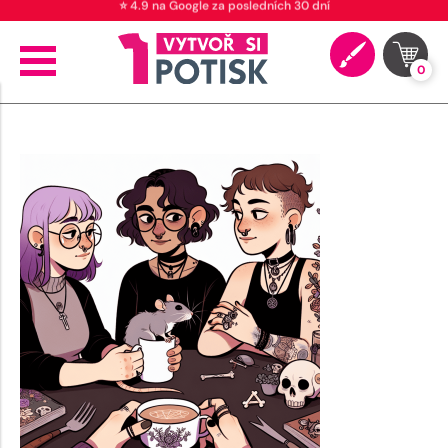
⭐ 4.9 na Google za posledních 30 dní
0