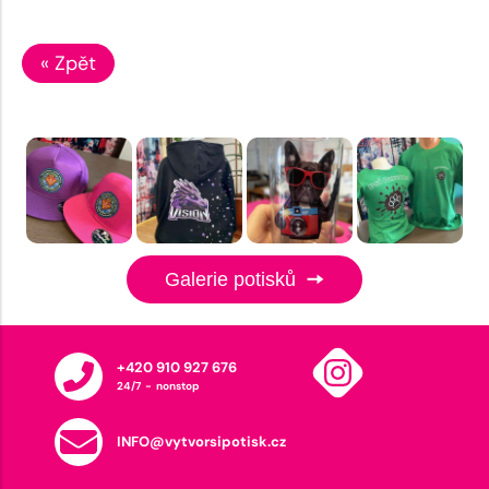
« Zpět
Galerie potisků
+420 910 927 676
24/7 - nonstop
INFO@vytvorsipotisk.cz