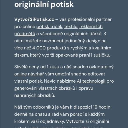
originální potisk
VytvořSiPotisk.cz
– váš profesionální partner
pro online
potisk triček
,
textilu
,
reklamních
předmětů
a všeobecně originálních dárků. S
námi můžete navrhnout jedinečný design na
více než 4 000 produktů s rychlým a kvalitním
tiskem, který vydrží opakované praní i sušičku.
Skvělé ceny od 1 kusu a náš snadno ovladatelný
online návrhář
vám umožní snadno editovat
vlastní potisk. Navíc nabízíme
AI technologii
pro
generování vlastních obrázků i opravu
nahraných obrázků.
Náš tým odborníků je vám k dispozici 19 hodin
denně na chatu a rád vám poradí s každým
krokem vaší objednávky. Vytvořte si originální