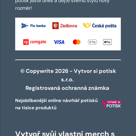
potisk ještě dnes a dejte svému stylu nový
rozměr!
© Copywrite 2026 - Vytvor si potisk
s.r.o.
Registrovaná ochranná známka
Nejoblíbenější online návrhář potisků
na tisíce produktů
Vytvoř svůj vlastní merch s