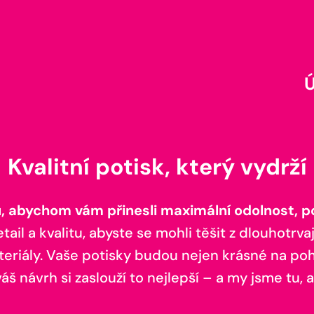
Kvalitní potisk, který vydrží
 abychom vám přinesli maximální odolnost, poh
il a kvalitu, abyste se mohli těšit z dlouhotrvaj
teriály. Vaše potisky budou nejen krásné na pohl
š návrh si zaslouží to nejlepší – a my jsme tu, a