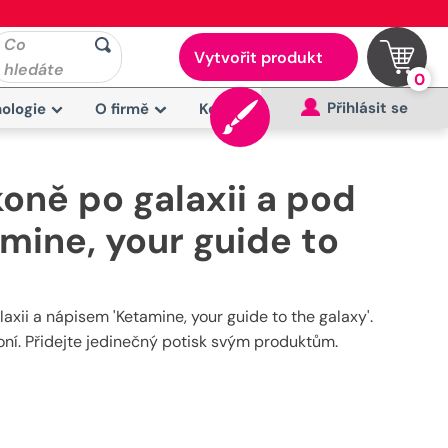
Co
Vytvořit produkt
hledáte
0
Přihlásit se
ologie
O firmě
Kontakt
koně po galaxii a pod
amine, your guide to
laxii a nápisem 'Ketamine, your guide to the galaxy'.
oní. Přidejte jedinečný potisk svým produktům.