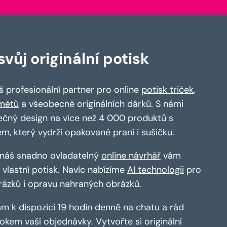
vůj originální potisk
 profesionální partner pro online
potisk triček
,
mětů
a všeobecně originálních dárků. S námi
ečný design na více než 4 000 produktů s
em, který vydrží opakované praní i sušičku.
a náš snadno ovladatelný
online návrhář
vám
vlastní potisk. Navíc nabízíme
AI technologii
pro
rázků i opravu nahraných obrázků.
m k dispozici 19 hodin denně na chatu a rád
kem vaší objednávky. Vytvořte si originální