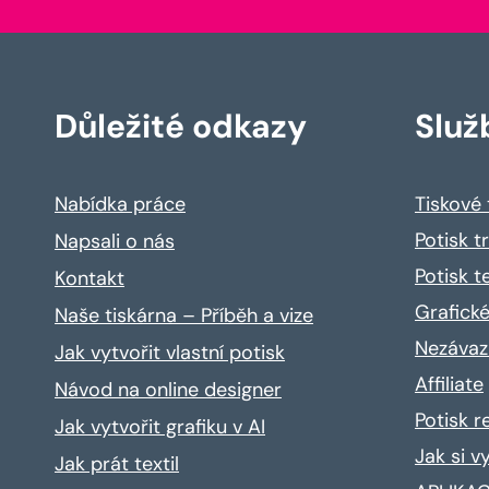
Důležité odkazy
Služ
Nabídka práce
Tiskové
Potisk t
Napsali o nás
Potisk t
Kontakt
Grafické
Naše tiskárna – Příběh a vize
Nezávaz
Jak vytvořit vlastní potisk
Affiliate
Návod na online designer
Potisk 
Jak vytvořit grafiku v AI
Jak si v
Jak prát textil