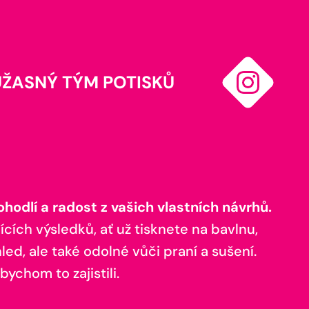
ÚŽASNÝ TÝM POTISKŮ
odlí a radost z vašich vlastních návrhů.
ících výsledků, ať už tisknete na bavlnu,
ed, ale také odolné vůči praní a sušení.
bychom to zajistili.