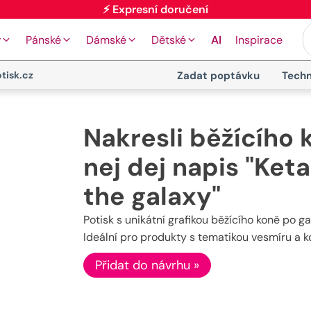
⚡ Expresní doručení
y
Pánské
Dámské
Dětské
AI
Inspirace
tisk.cz
Zadat poptávku
Techn
Nakresli běžícího 
nej dej napis "Ket
the galaxy"
Potisk s unikátní grafikou běžícího koně po ga
Ideální pro produkty s tematikou vesmíru a k
Přidat do návrhu »