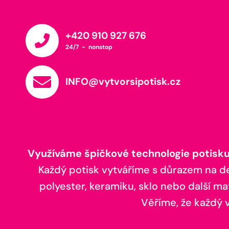
+420 910 927 676
24/7 - nonstop
INFO@vytvorsipotisk.cz
Využíváme špičkové technologie potisku,
Každý potisk vytváříme s důrazem na deta
polyester, keramiku, sklo nebo další ma
Věříme, že každý vá