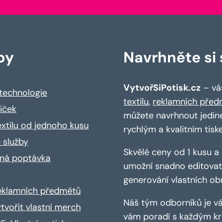
by
Navrhněte si s
VytvořSiPotisk.cz
– váš
 technologie
textilu
,
reklamních před
riček
můžete navrhnout jedin
extilu od jednoho kusu
rychlým a kvalitním tisk
 služby
Skvělé ceny od 1 kusu 
ná poptávka
umožní snadno editovat 
generování vlastních ob
reklamních předmětů
Náš tým odborníků je vá
ytvořit vlastní merch
vám poradí s každým kro