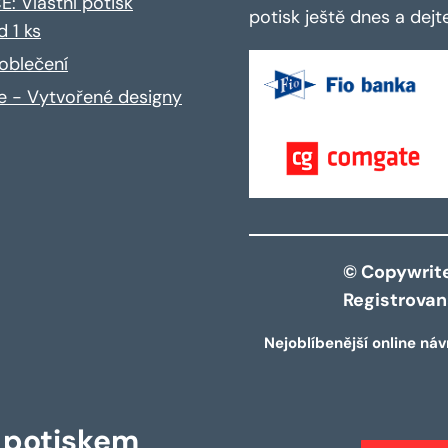
: Vlastní potisk
potisk ještě dnes a dej
d 1 ks
oblečení
ce - Vytvořené designy
© Copywrite 
Registrova
Nejoblíbenější online náv
s potiskem