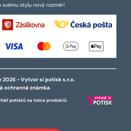
te svému stylu nový rozměr!
2026 - Vytvor si potisk s.r.o.
ná ochranná známka
rhář potisků na tisíce produktů