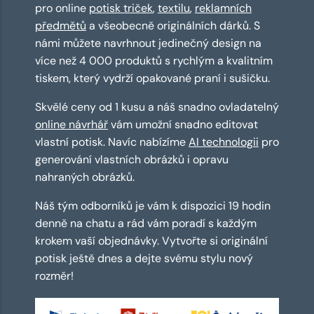
pro online
potisk triček
,
textilu
,
reklamních
předmětů
a všeobecně originálních dárků. S
námi můžete navrhnout jedinečný design na
více než 4 000 produktů s rychlým a kvalitním
tiskem, který vydrží opakované praní i sušičku.
Skvělé ceny od 1 kusu a náš snadno ovladatelný
online návrhář
vám umožní snadno editovat
vlastní potisk. Navíc nabízíme
AI technologii
pro
generování vlastních obrázků i opravu
nahraných obrázků.
Náš tým odborníků je vám k dispozici 19 hodin
denně na chatu a rád vám poradí s každým
krokem vaší objednávky. Vytvořte si originální
potisk ještě dnes a dejte svému stylu nový
rozměr!