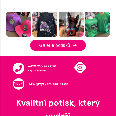
Galerie potisků
+420 910 927 676
24/7 - nonstop
INFO@vytvorsipotisk.cz
Kvalitní potisk, který
vydrží