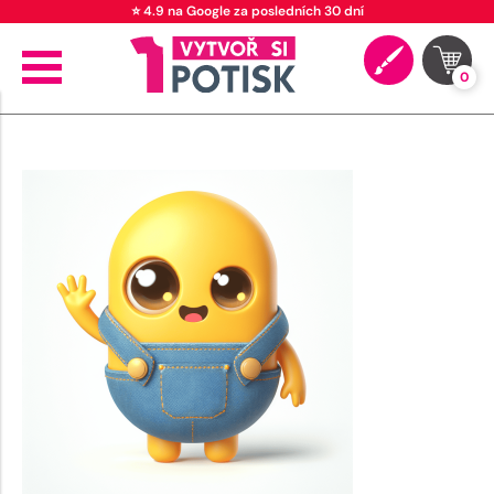
⭐ 4.9 na Google za posledních 30 dní
0