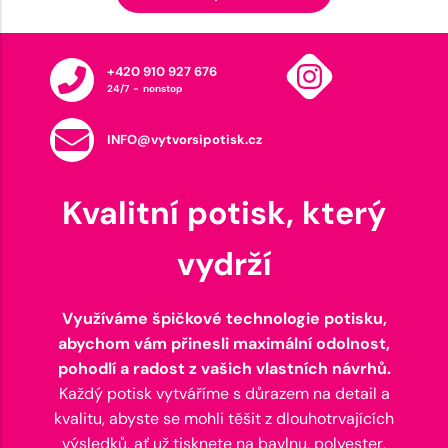
+420 910 927 676
24/7 - nonstop
INFO@vytvorsipotisk.cz
Kvalitní potisk, který
vydrží
Využíváme špičkové technologie potisku,
abychom vám přinesli maximální odolnost,
pohodlí a radost z vašich vlastních návrhů.
Každý potisk vytváříme s důrazem na detail a
kvalitu, abyste se mohli těšit z dlouhotrvajících
výsledků, ať už tisknete na bavlnu, polyester,