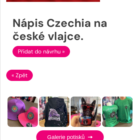
Nápis Czechia na
české vlajce.
Přidat do návrhu »
« Zpět
Galerie potisků