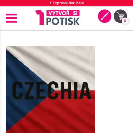
⚡ Expresní doručení
0