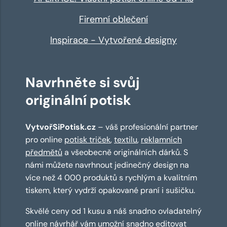
Firemní oblečení
Inspirace - Vytvořené designy
Navrhněte si svůj
originální potisk
VytvořSiPotisk.cz
– váš profesionální partner
pro online
potisk triček
,
textilu
,
reklamních
předmětů
a všeobecně originálních dárků. S
námi můžete navrhnout jedinečný design na
více než 4 000 produktů s rychlým a kvalitním
tiskem, který vydrží opakované praní i sušičku.
Skvělé ceny od 1 kusu a náš snadno ovladatelný
online návrhář
vám umožní snadno editovat