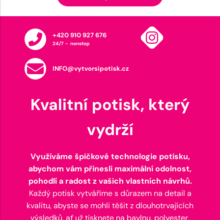
+420 910 927 676
24/7 - nonstop
INFO@vytvorsipotisk.cz
Kvalitní potisk, který
vydrží
Využíváme špičkové technologie potisku,
abychom vám přinesli maximální odolnost,
pohodlí a radost z vašich vlastních návrhů.
Každý potisk vytváříme s důrazem na detail a
kvalitu, abyste se mohli těšit z dlouhotrvajících
výsledků, ať už tisknete na bavlnu, polyester,