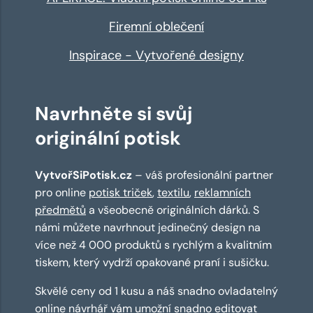
Firemní oblečení
Inspirace - Vytvořené designy
Navrhněte si svůj
originální potisk
VytvořSiPotisk.cz
– váš profesionální partner
pro online
potisk triček
,
textilu
,
reklamních
předmětů
a všeobecně originálních dárků. S
námi můžete navrhnout jedinečný design na
více než 4 000 produktů s rychlým a kvalitním
tiskem, který vydrží opakované praní i sušičku.
Skvělé ceny od 1 kusu a náš snadno ovladatelný
online návrhář
vám umožní snadno editovat