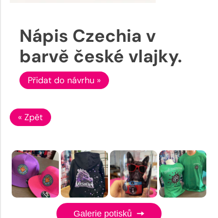
Nápis Czechia v
barvě české vlajky.
Přidat do návrhu »
« Zpět
Galerie potisků