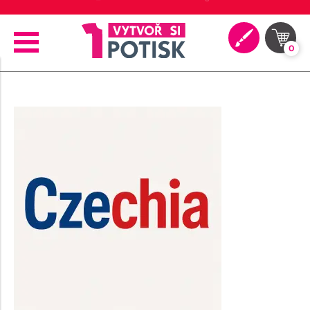
🖨️ Moderní tiskové technologie
0