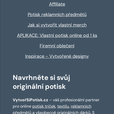
Affiliate
Potisk reklamních předmětů
Jak si vytvořit vlastní merch
APLIKACE: Vlastní potisk online od 1 ks
Firemní oblečení
Inspirace - Vytvořené designy
Navrhněte si svůj
originální potisk
VytvořSiPotisk.cz
– váš profesionální partner
pro online
potisk triček
,
textilu
,
reklamních
předmětů
a všeobecně originálních dárků. S