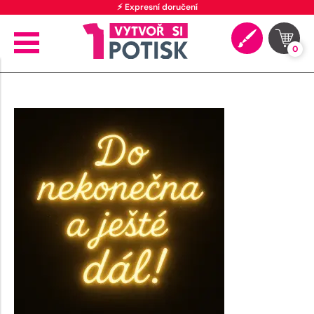
⚡ Expresní doručení
0