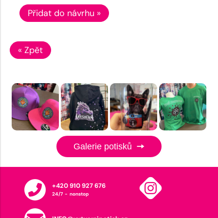
Přidat do návrhu »
« Zpět
Galerie potisků
+420 910 927 676
24/7 - nonstop