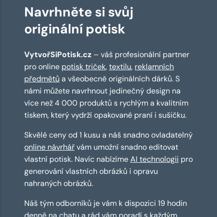
Navrhněte si svůj
originální potisk
VytvořSiPotisk.cz
– váš profesionální partner
pro online
potisk triček
,
textilu
,
reklamních
předmětů
a všeobecně originálních dárků. S
námi můžete navrhnout jedinečný design na
více než 4 000 produktů s rychlým a kvalitním
tiskem, který vydrží opakované praní i sušičku.
Skvělé ceny od 1 kusu a náš snadno ovladatelný
online návrhář
vám umožní snadno editovat
vlastní potisk. Navíc nabízíme
AI technologii
pro
generování vlastních obrázků i opravu
nahraných obrázků.
Náš tým odborníků je vám k dispozici 19 hodin
denně na chatu a rád vám poradí s každým