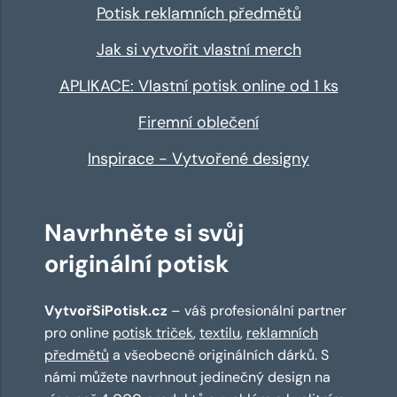
Potisk reklamních předmětů
Jak si vytvořit vlastní merch
APLIKACE: Vlastní potisk online od 1 ks
Firemní oblečení
Inspirace - Vytvořené designy
Navrhněte si svůj
originální potisk
VytvořSiPotisk.cz
– váš profesionální partner
pro online
potisk triček
,
textilu
,
reklamních
předmětů
a všeobecně originálních dárků. S
námi můžete navrhnout jedinečný design na