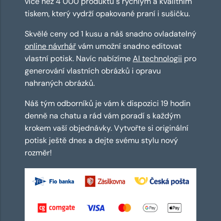
více než 4 000 produktů s rychlým a kvalitním
tiskem, který vydrží opakované praní i sušičku.
Skvělé ceny od 1 kusu a náš snadno ovladatelný
online návrhář
vám umožní snadno editovat
vlastní potisk. Navíc nabízíme
AI technologii
pro
generování vlastních obrázků i opravu
nahraných obrázků.
Náš tým odborníků je vám k dispozici 19 hodin
denně na chatu a rád vám poradí s každým
krokem vaší objednávky. Vytvořte si originální
potisk ještě dnes a dejte svému stylu nový
rozměr!