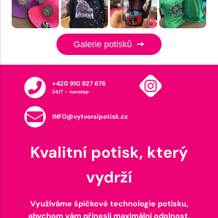
Galerie potisků
+420 910 927 676
24/7 - nonstop
INFO@vytvorsipotisk.cz
Kvalitní potisk, který
vydrží
Využíváme špičkové technologie potisku,
abychom vám přinesli maximální odolnost,