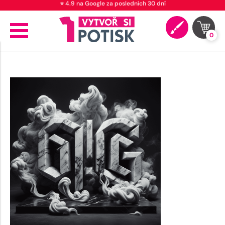
⭐ 4.9 na Google za posledních 30 dní
0