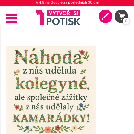
⭐ 4.9 na Google za posledních 30 dní
0