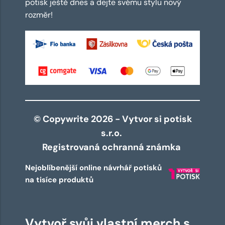
potisk ještě dnes a dejte svému stylu nový
rozměr!
© Copywrite 2026 - Vytvor si potisk
s.r.o.
Registrovaná ochranná známka
Nejoblíbenější online návrhář potisků
na tisíce produktů
Vytvoř svůj vlastní merch s