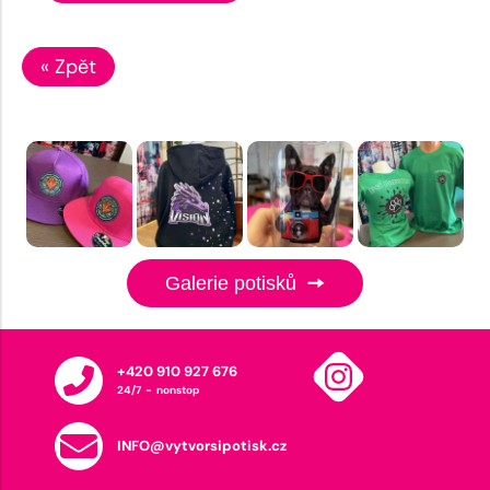
« Zpět
Galerie potisků
+420 910 927 676
24/7 - nonstop
INFO@vytvorsipotisk.cz