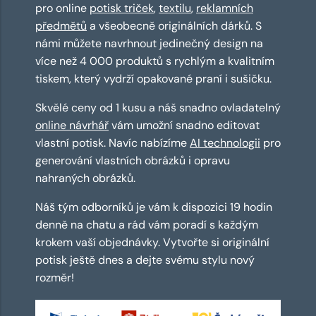
pro online
potisk triček
,
textilu
,
reklamních
předmětů
a všeobecně originálních dárků. S
námi můžete navrhnout jedinečný design na
více než 4 000 produktů s rychlým a kvalitním
tiskem, který vydrží opakované praní i sušičku.
Skvělé ceny od 1 kusu a náš snadno ovladatelný
online návrhář
vám umožní snadno editovat
vlastní potisk. Navíc nabízíme
AI technologii
pro
generování vlastních obrázků i opravu
nahraných obrázků.
Náš tým odborníků je vám k dispozici 19 hodin
denně na chatu a rád vám poradí s každým
krokem vaší objednávky. Vytvořte si originální
potisk ještě dnes a dejte svému stylu nový
rozměr!