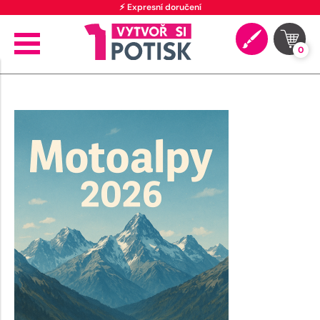
⚡ Expresní doručení
0