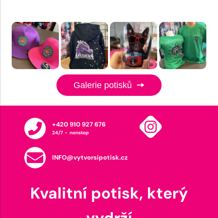
Galerie potisků
+420 910 927 676
24/7 - nonstop
INFO@vytvorsipotisk.cz
Kvalitní potisk, který
vydrží