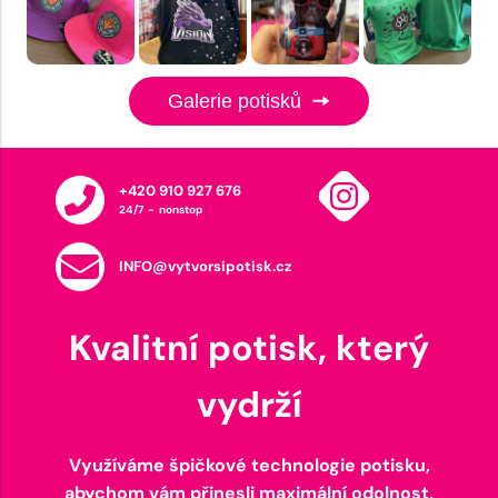
Galerie potisků
+420 910 927 676
24/7 - nonstop
INFO@vytvorsipotisk.cz
Kvalitní potisk, který
vydrží
Využíváme špičkové technologie potisku,
abychom vám přinesli maximální odolnost,