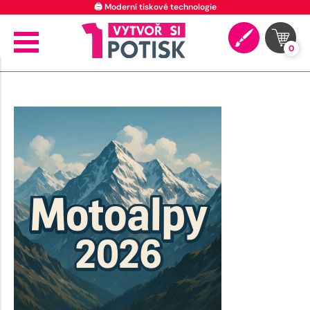
🖨️ Moderní tiskové technologie
0