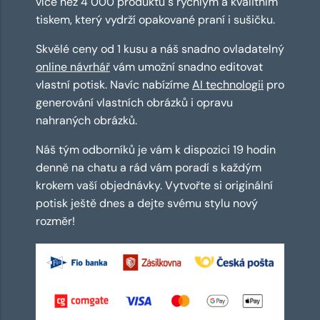
více než 4 000 produktů s rychlým a kvalitním
tiskem, který vydrží opakované praní i sušičku.
Skvělé ceny od 1 kusu a náš snadno ovladatelný
online návrhář
vám umožní snadno editovat
vlastní potisk. Navíc nabízíme
AI technologii
pro
generování vlastních obrázků i opravu
nahraných obrázků.
Náš tým odborníků je vám k dispozici 19 hodin
denně na chatu a rád vám poradí s každým
krokem vaší objednávky. Vytvořte si originální
potisk ještě dnes a dejte svému stylu nový
rozměr!