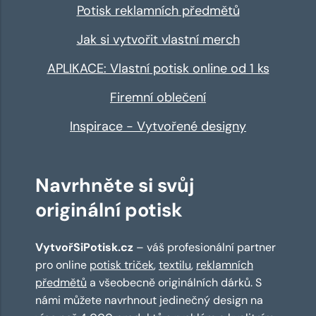
Potisk reklamních předmětů
Jak si vytvořit vlastní merch
APLIKACE: Vlastní potisk online od 1 ks
Firemní oblečení
Inspirace - Vytvořené designy
Navrhněte si svůj
originální potisk
VytvořSiPotisk.cz
– váš profesionální partner
pro online
potisk triček
,
textilu
,
reklamních
předmětů
a všeobecně originálních dárků. S
námi můžete navrhnout jedinečný design na