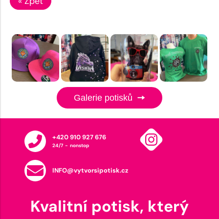
« Zpět
Galerie potisků
+420 910 927 676
24/7 - nonstop
INFO@vytvorsipotisk.cz
Kvalitní potisk, který