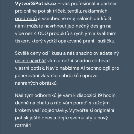
VytvořSiPotisk.cz
– váš profesionální partner
pro online
potisk triček
,
textilu
,
reklamních
předmětů
a všeobecně originálních dárků. S
námi můžete navrhnout jedinečný design na
více než 4 000 produktů s rychlým a kvalitním
tiskem, který vydrží opakované praní i sušičku.
Skvělé ceny od 1 kusu a náš snadno ovladatelný
online návrhář
vám umožní snadno editovat
vlastní potisk. Navíc nabízíme
AI technologii
pro
generování vlastních obrázků i opravu
nahraných obrázků.
Náš tým odborníků je vám k dispozici 19 hodin
denně na chatu a rád vám poradí s každým
krokem vaší objednávky. Vytvořte si originální
potisk ještě dnes a dejte svému stylu nový
rozměr!