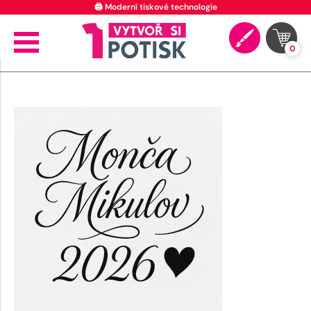
🖨️ Moderní tiskové technologie
0