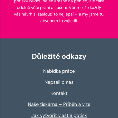
potisky budou nejen krásné na pohled, ale také
odolné vůči praní a sušení. Věříme, že každý
váš návrh si zaslouží to nejlepší – a my jsme tu,
abychom to zajistili.
Důležité odkazy
Nabídka práce
Napsali o nás
Kontakt
Naše tiskárna – Příběh a vize
Jak vytvořit vlastní potisk