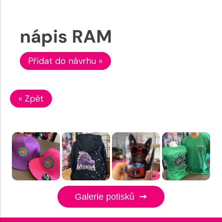
nápis RAM
Přidat do návrhu »
« Zpět
Galerie potisků