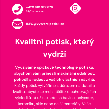
+420 910 927 676
24/7 - nonstop
INFO@vytvorsipotisk.cz
Kvalitní potisk, který
vydrží
Využíváme špičkové technologie potisku,
abychom vám přinesli maximální odolnost,
pohodlí a radost z vašich vlastních návrhů.
Každý potisk vytváříme s důrazem na detail a
kvalitu, abyste se mohli těšit z dlouhotrvajících
výsledků, ať už tisknete na bavlnu, polyester,
keramiku, sklo nebo další materiály. Vaše