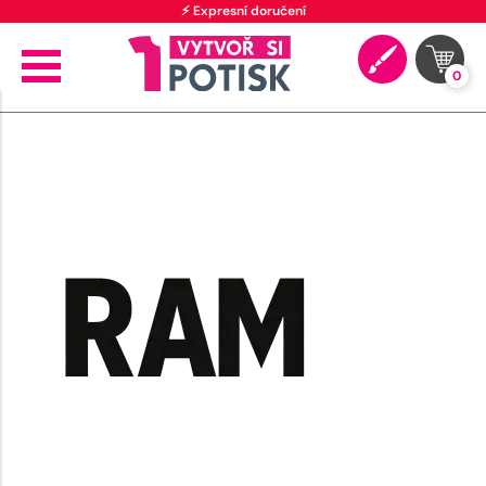
⚡ Expresní doručení
0