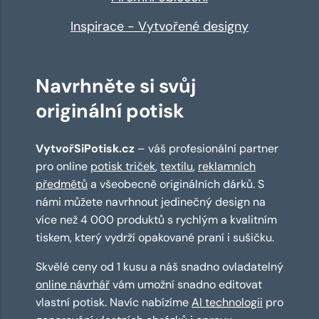
Inspirace - Vytvořené designy
Navrhněte si svůj
originální potisk
VytvořSiPotisk.cz
– váš profesionální partner
pro online
potisk triček
,
textilu
,
reklamních
předmětů
a všeobecně originálních dárků. S
námi můžete navrhnout jedinečný design na
více než 4 000 produktů s rychlým a kvalitním
tiskem, který vydrží opakované praní i sušičku.
Skvělé ceny od 1 kusu a náš snadno ovladatelný
online návrhář
vám umožní snadno editovat
vlastní potisk. Navíc nabízíme
AI technologii
pro