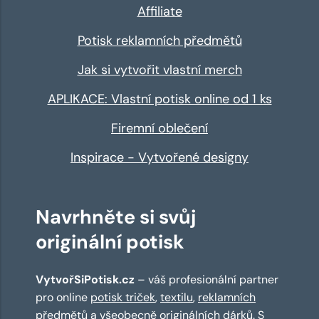
Affiliate
Potisk reklamních předmětů
Jak si vytvořit vlastní merch
APLIKACE: Vlastní potisk online od 1 ks
Firemní oblečení
Inspirace - Vytvořené designy
Navrhněte si svůj
originální potisk
VytvořSiPotisk.cz
– váš profesionální partner
pro online
potisk triček
,
textilu
,
reklamních
předmětů
a všeobecně originálních dárků. S