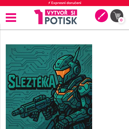
⚡ Expresní doručení
0