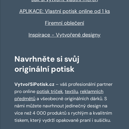
APLIKACE: Vlastní potisk online od 1 ks
Firemní oblečení
Inspirace - Vytvořené designy
Navrhněte si svůj
originální potisk
VytvořSiPotisk.cz
– váš profesionální partner
pro online
potisk triček
,
textilu
,
reklamních
předmětů
a všeobecně originálních dárků. S
námi můžete navrhnout jedinečný design na
více než 4 000 produktů s rychlým a kvalitním
tiskem, který vydrží opakované praní i sušičku.