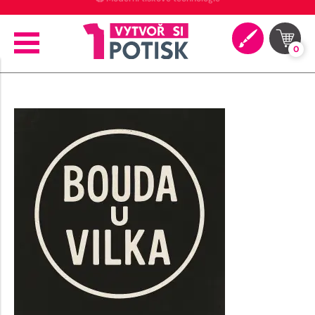
🖨️ Moderní tiskové technologie
0