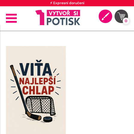
⚡ Expresní doručení
0