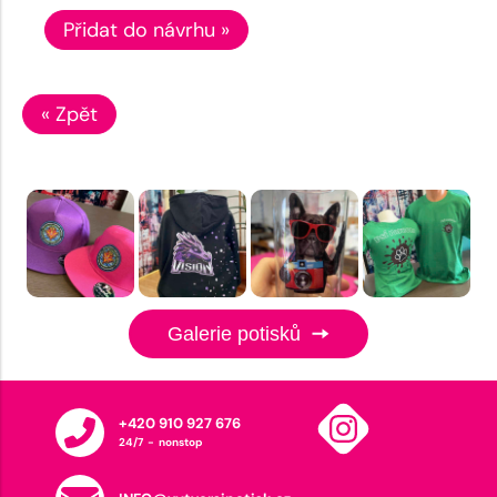
Přidat do návrhu »
« Zpět
Galerie potisků
+420 910 927 676
24/7 - nonstop