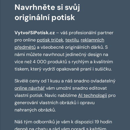
Navrhněte si svůj
originální potisk
VytvořSiPotisk.cz
– váš profesionální partner
pro online
potisk triček
,
textilu
,
reklamních
předmětů
a všeobecně originálních dárků. S
námi můžete navrhnout jedinečný design na
více než 4 000 produktů s rychlým a kvalitním
tiskem, který vydrží opakované praní i sušičku.
Skvělé ceny od 1 kusu a náš snadno ovladatelný
online návrhář
vám umožní snadno editovat
vlastní potisk. Navíc nabízíme
AI technologii
pro
generování vlastních obrázků i opravu
nahraných obrázků.
Náš tým odborníků je vám k dispozici 19 hodin
denně na chatu a rád vám poradí s každým