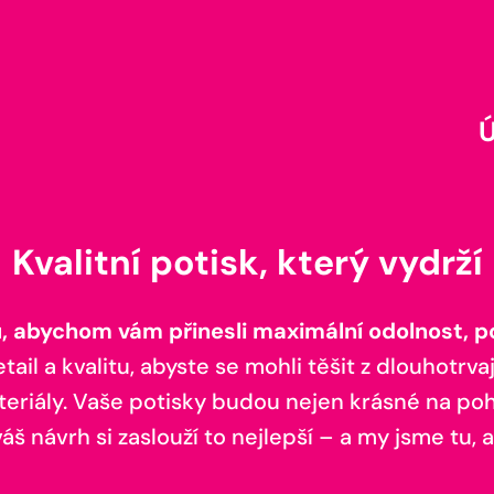
Kvalitní potisk, který vydrží
 abychom vám přinesli maximální odolnost, poh
il a kvalitu, abyste se mohli těšit z dlouhotrvaj
teriály. Vaše potisky budou nejen krásné na pohl
š návrh si zaslouží to nejlepší – a my jsme tu, a