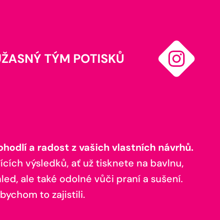
ÚŽASNÝ TÝM POTISKŮ
odlí a radost z vašich vlastních návrhů.
ících výsledků, ať už tisknete na bavlnu,
ed, ale také odolné vůči praní a sušení.
bychom to zajistili.