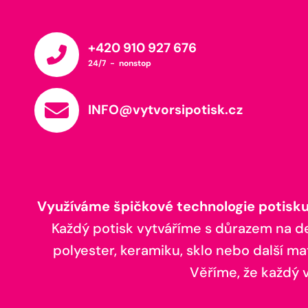
+420 910 927 676
24/7 - nonstop
INFO@vytvorsipotisk.cz
Využíváme špičkové technologie potisku,
Každý potisk vytváříme s důrazem na deta
polyester, keramiku, sklo nebo další ma
Věříme, že každý vá