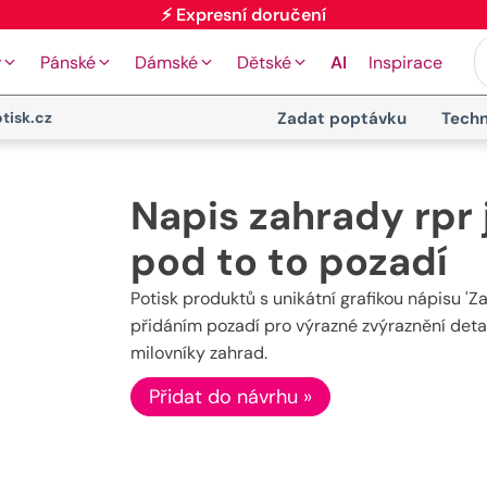
⚡ Expresní doručení
y
Pánské
Dámské
Dětské
AI
Inspirace
tisk.cz
Zadat poptávku
Techn
Napis zahrady rpr 
pod to to pozadí
Potisk produktů s unikátní grafikou nápisu 'Z
přidáním pozadí pro výrazné zvýraznění detai
milovníky zahrad.
Přidat do návrhu »