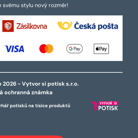
te svému stylu nový rozměr!
2026 - Vytvor si potisk s.r.o.
ná ochranná známka
rhář potisků na tisíce produktů