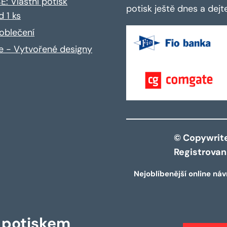
: Vlastní potisk
potisk ještě dnes a dej
d 1 ks
oblečení
ce - Vytvořené designy
© Copywrite 
Registrova
Nejoblíbenější online náv
s potiskem