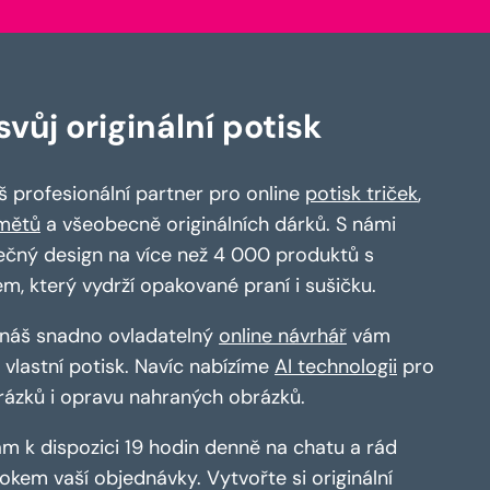
vůj originální potisk
 profesionální partner pro online
potisk triček
,
mětů
a všeobecně originálních dárků. S námi
ečný design na více než 4 000 produktů s
em, který vydrží opakované praní i sušičku.
a náš snadno ovladatelný
online návrhář
vám
vlastní potisk. Navíc nabízíme
AI technologii
pro
rázků i opravu nahraných obrázků.
m k dispozici 19 hodin denně na chatu a rád
kem vaší objednávky. Vytvořte si originální