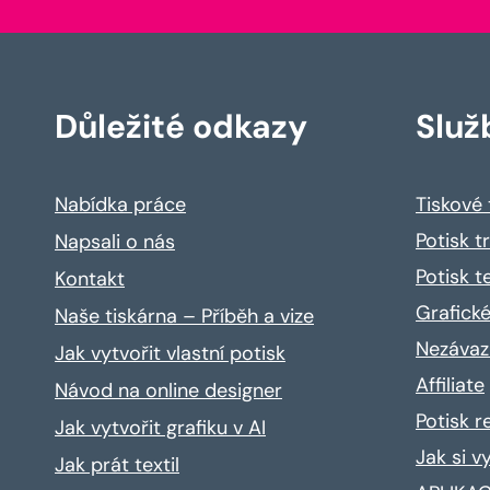
Důležité odkazy
Služ
Nabídka práce
Tiskové
Potisk t
Napsali o nás
Potisk t
Kontakt
Grafické
Naše tiskárna – Příběh a vize
Nezávaz
Jak vytvořit vlastní potisk
Affiliate
Návod na online designer
Potisk 
Jak vytvořit grafiku v AI
Jak si v
Jak prát textil