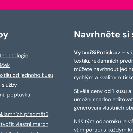
by
Navrhněte si s
VytvořSiPotisk.cz
– váš
 technologie
textilu
,
reklamních před
riček
můžete navrhnout jedin
extilu od jednoho kusu
rychlým a kvalitním tisk
 služby
Skvělé ceny od 1 kusu 
ná poptávka
umožní snadno editovat 
generování vlastních ob
reklamních předmětů
Náš tým odborníků je vá
ytvořit vlastní merch
vám poradí s každým kro