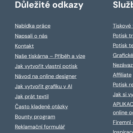
Důležité odkazy
Služ
Nabídka práce
Tiskové
Potisk t
Napsali o nás
Potisk t
Kontakt
Grafické
Naše tiskárna – Příběh a vize
Nezávaz
Jak vytvořit vlastní potisk
Affiliate
Návod na online designer
Potisk 
Jak vytvořit grafiku v AI
Jak si v
Jak prát textil
APLIKACE
Často kladené otázky
online o
Bounty program
Firemní 
Reklamační formulář
Inspira