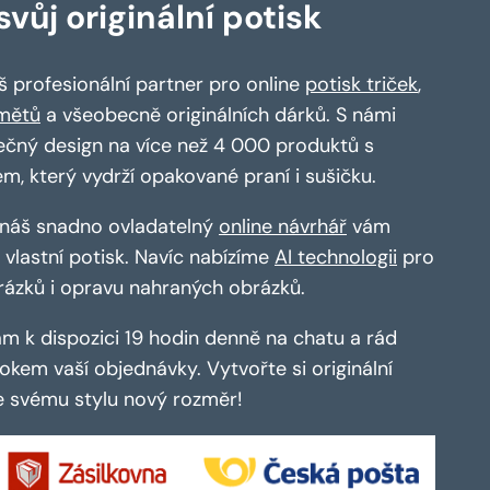
vůj originální potisk
 profesionální partner pro online
potisk triček
,
mětů
a všeobecně originálních dárků. S námi
ečný design na více než 4 000 produktů s
em, který vydrží opakované praní i sušičku.
a náš snadno ovladatelný
online návrhář
vám
vlastní potisk. Navíc nabízíme
AI technologii
pro
rázků i opravu nahraných obrázků.
m k dispozici 19 hodin denně na chatu a rád
kem vaší objednávky. Vytvořte si originální
te svému stylu nový rozměr!