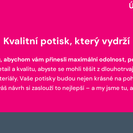
Kvalitní potisk, který vydrží
 abychom vám přinesli maximální odolnost, poh
il a kvalitu, abyste se mohli těšit z dlouhotrvaj
teriály. Vaše potisky budou nejen krásné na pohl
š návrh si zaslouží to nejlepší – a my jsme tu, a