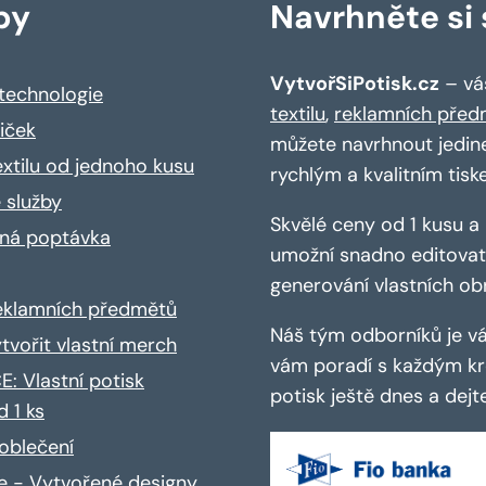
by
Navrhněte si s
VytvořSiPotisk.cz
– váš
 technologie
textilu
,
reklamních před
riček
můžete navrhnout jedin
extilu od jednoho kusu
rychlým a kvalitním tisk
 služby
Skvělé ceny od 1 kusu 
ná poptávka
umožní snadno editovat 
generování vlastních ob
reklamních předmětů
Náš tým odborníků je vá
ytvořit vlastní merch
vám poradí s každým kro
: Vlastní potisk
potisk ještě dnes a dej
d 1 ks
oblečení
ce - Vytvořené designy