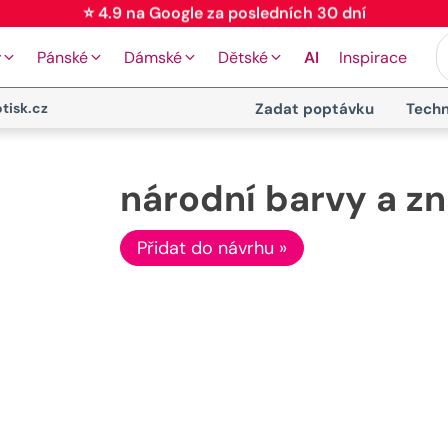
⭐ 4.9 na Google za posledních 30 dní
y
Pánské
Dámské
Dětské
AI
Inspirace
tisk.cz
Zadat poptávku
Techn
národní barvy a z
Přidat do návrhu »