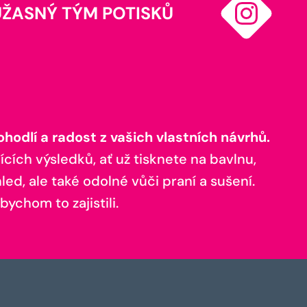
ÚŽASNÝ TÝM POTISKŮ
odlí a radost z vašich vlastních návrhů.
ících výsledků, ať už tisknete na bavlnu,
ed, ale také odolné vůči praní a sušení.
bychom to zajistili.