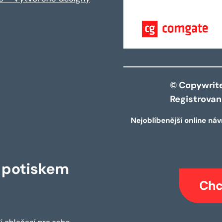
© Copywrite 
Registrova
Nejoblíbenější online náv
s potiskem
Chc