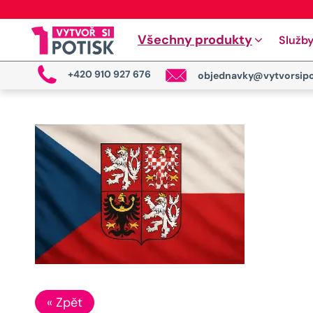
Všechny produkty
Služb
+420 910 927 676
objednavky@vytvorsipo
« Zpět