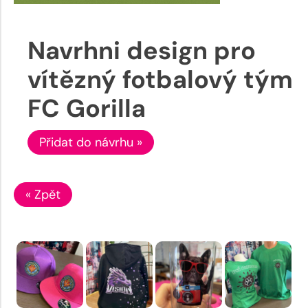
Navrhni design pro
vítězný fotbalový tým
FC Gorilla
Přidat do návrhu »
« Zpět