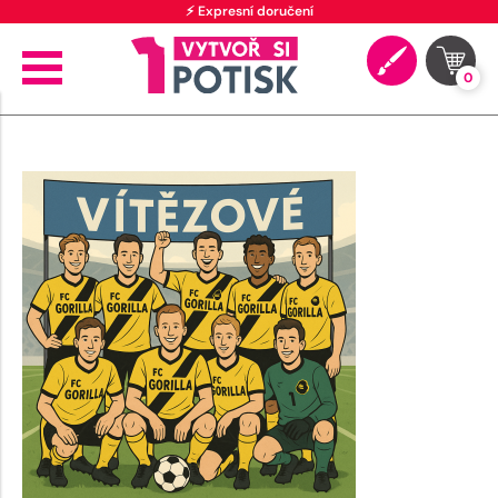
⚡ Expresní doručení
0