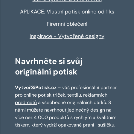
APLIKACE: Vlastní potisk online od 1 ks
Firemní oblečení
Inspirace - Vytvořené designy
Navrhněte si svůj
originální potisk
VytvořSiPotisk.cz
– váš profesionální partner
pro online
potisk triček
,
textilu
,
reklamních
předmětů
a všeobecně originálních dárků. S
námi můžete navrhnout jedinečný design na
více než 4 000 produktů s rychlým a kvalitním
tiskem, který vydrží opakované praní i sušičku.