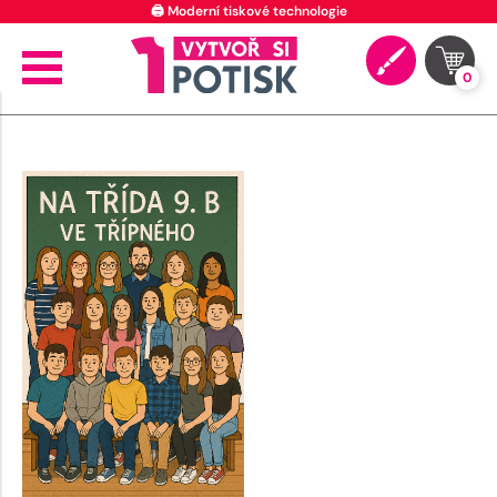
🖨️ Moderní tiskové technologie
0