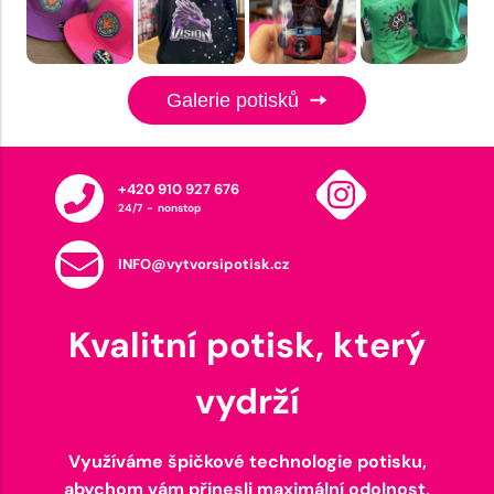
Galerie potisků
+420 910 927 676
24/7 - nonstop
INFO@vytvorsipotisk.cz
Kvalitní potisk, který
vydrží
Využíváme špičkové technologie potisku,
abychom vám přinesli maximální odolnost,