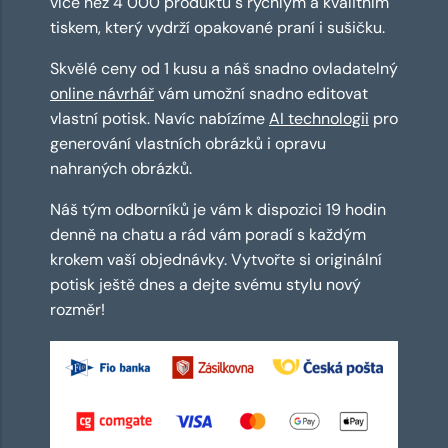
více než 4 000 produktů s rychlým a kvalitním
tiskem, který vydrží opakované praní i sušičku.
Skvělé ceny od 1 kusu a náš snadno ovladatelný
online návrhář
vám umožní snadno editovat
vlastní potisk. Navíc nabízíme
AI technologii
pro
generování vlastních obrázků i opravu
nahraných obrázků.
Náš tým odborníků je vám k dispozici 19 hodin
denně na chatu a rád vám poradí s každým
krokem vaší objednávky. Vytvořte si originální
potisk ještě dnes a dejte svému stylu nový
rozměr!