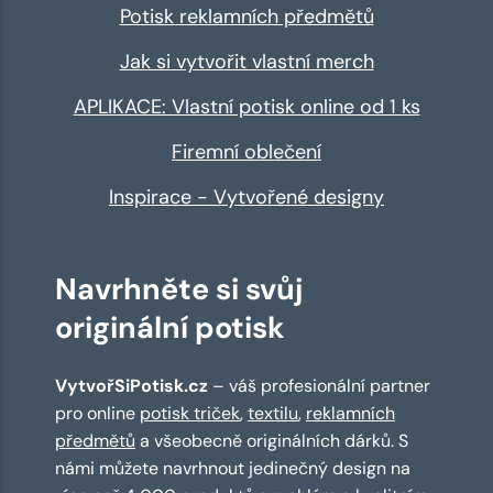
Potisk reklamních předmětů
Jak si vytvořit vlastní merch
APLIKACE: Vlastní potisk online od 1 ks
Firemní oblečení
Inspirace - Vytvořené designy
Navrhněte si svůj
originální potisk
VytvořSiPotisk.cz
– váš profesionální partner
pro online
potisk triček
,
textilu
,
reklamních
předmětů
a všeobecně originálních dárků. S
námi můžete navrhnout jedinečný design na