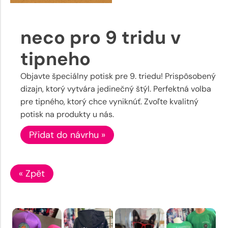
neco pro 9 tridu v
tipneho
Objavte špeciálny potisk pre 9. triedu! Prispôsobený
dizajn, ktorý vytvára jedinečný štýl. Perfektná volba
pre tipného, ktorý chce vyniknúť. Zvoľte kvalitný
potisk na produkty u nás.
Přidat do návrhu »
« Zpět