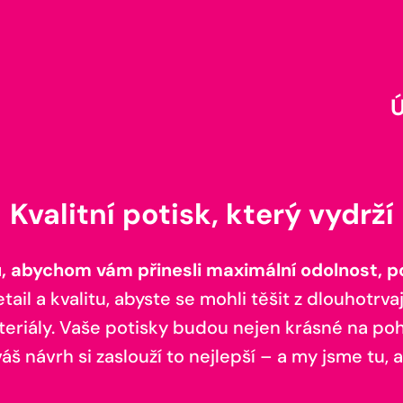
Kvalitní potisk, který vydrží
 abychom vám přinesli maximální odolnost, poh
il a kvalitu, abyste se mohli těšit z dlouhotrvaj
teriály. Vaše potisky budou nejen krásné na pohl
š návrh si zaslouží to nejlepší – a my jsme tu, a