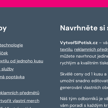
by
Navrhněte si s
VytvořSiPotisk.cz
– váš
 technologie
textilu
,
reklamních před
riček
můžete navrhnout jedin
extilu od jednoho kusu
rychlým a kvalitním tisk
 služby
Skvělé ceny od 1 kusu 
ná poptávka
umožní snadno editovat 
generování vlastních ob
reklamních předmětů
Náš tým odborníků je vá
ytvořit vlastní merch
vám poradí s každým kro