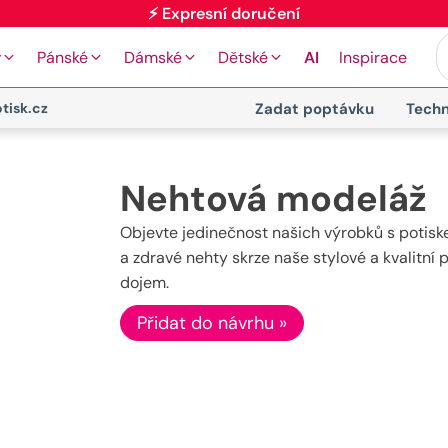
⚡ Expresní doručení
y
Pánské
Dámské
Dětské
AI
Inspirace
tisk.cz
Zadat poptávku
Techn
Nehtová modeláž
Objevte jedinečnost našich výrobků s potis
a zdravé nehty skrze naše stylové a kvalitní
dojem.
Přidat do návrhu »