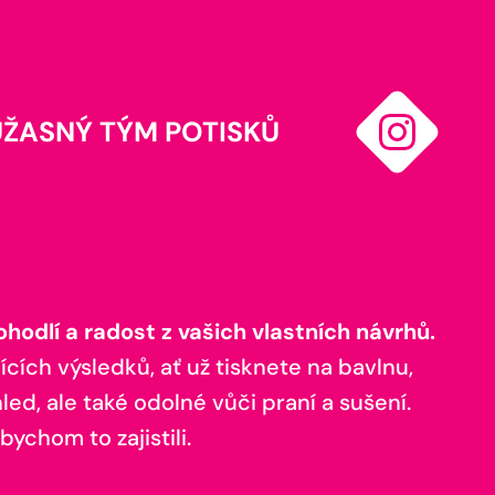
ÚŽASNÝ TÝM POTISKŮ
odlí a radost z vašich vlastních návrhů.
ících výsledků, ať už tisknete na bavlnu,
ed, ale také odolné vůči praní a sušení.
bychom to zajistili.