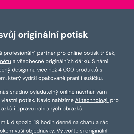
vůj originální potisk
 profesionální partner pro online
potisk triček
,
mětů
a všeobecně originálních dárků. S námi
ečný design na více než 4 000 produktů s
em, který vydrží opakované praní i sušičku.
a náš snadno ovladatelný
online návrhář
vám
vlastní potisk. Navíc nabízíme
AI technologii
pro
rázků i opravu nahraných obrázků.
m k dispozici 19 hodin denně na chatu a rád
kem vaší objednávky. Vytvořte si originální