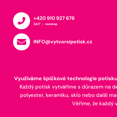
+420 910 927 676
24/7 - nonstop
INFO@vytvorsipotisk.cz
Využíváme špičkové technologie potisku,
Každý potisk vytváříme s důrazem na deta
polyester, keramiku, sklo nebo další ma
Věříme, že každý vá