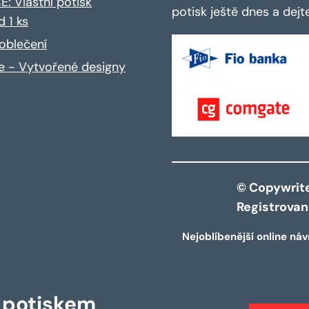
: Vlastní potisk
potisk ještě dnes a dej
d 1 ks
oblečení
ce - Vytvořené designy
© Copywrite 
Registrova
Nejoblíbenější online náv
s potiskem