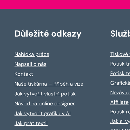
Důležité odkazy
Služ
Nabídka práce
Tiskové
Potisk t
Napsali o nás
Potisk t
Kontakt
Grafické
Naše tiskárna – Příběh a vize
Nezávaz
Jak vytvořit vlastní potisk
Affiliate
Návod na online designer
Potisk 
Jak vytvořit grafiku v AI
Jak si v
Jak prát textil