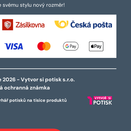
te svému stylu nový rozměr!
2026 - Vytvor si potisk s.r.o.
ná ochranná známka
rhář potisků na tisíce produktů