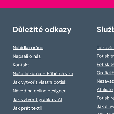
Důležité odkazy
Služ
Nabídka práce
Tiskové
Potisk t
Napsali o nás
Potisk t
Kontakt
Grafické
Naše tiskárna – Příběh a vize
Nezávaz
Jak vytvořit vlastní potisk
Affiliate
Návod na online designer
Potisk 
Jak vytvořit grafiku v AI
Jak si v
Jak prát textil