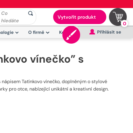
Co
Vytvořit produkt
hledáte
0
Přihlásit se
ologie
O firmě
Kontakt
nkovo vínečko” s
s nápisem Tatínkovo vínečko, doplněným o stylové
ky pro otce, nabízející unikátní a kreativní design.