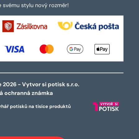
te svému stylu nový rozměr!
2026 - Vytvor si potisk s.r.o.
ná ochranná známka
rhář potisků na tisíce produktů