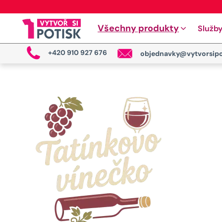
Všechny produkty
Služb
+420 910 927 676
objednavky@vytvorsipo