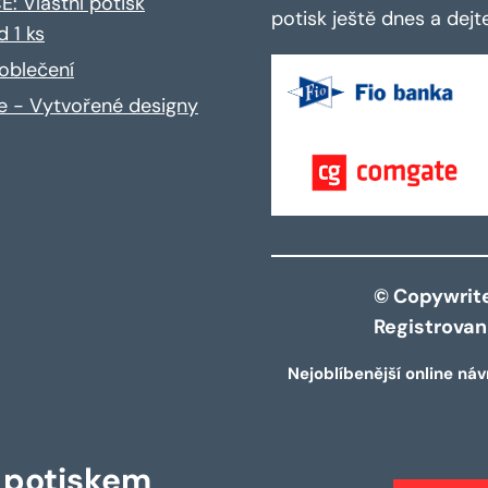
: Vlastní potisk
potisk ještě dnes a dej
d 1 ks
oblečení
ce - Vytvořené designy
© Copywrite 
Registrova
Nejoblíbenější online náv
s potiskem