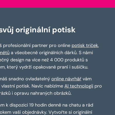
vůj originální potisk
 profesionální partner pro online
potisk triček
,
mětů
a všeobecně originálních dárků. S námi
ečný design na více než 4 000 produktů s
em, který vydrží opakované praní i sušičku.
a náš snadno ovladatelný
online návrhář
vám
vlastní potisk. Navíc nabízíme
AI technologii
pro
rázků i opravu nahraných obrázků.
m k dispozici 19 hodin denně na chatu a rád
kem vaší objednávky. Vytvořte si originální