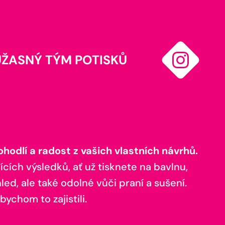
ÚŽASNÝ TÝM POTISKŮ
odlí a radost z vašich vlastních návrhů.
ících výsledků, ať už tisknete na bavlnu,
ed, ale také odolné vůči praní a sušení.
bychom to zajistili.