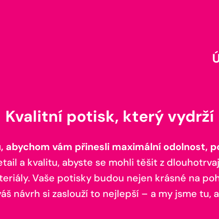
Kvalitní potisk, který vydrží
 abychom vám přinesli maximální odolnost, poh
il a kvalitu, abyste se mohli těšit z dlouhotrvaj
teriály. Vaše potisky budou nejen krásné na pohl
š návrh si zaslouží to nejlepší – a my jsme tu, a