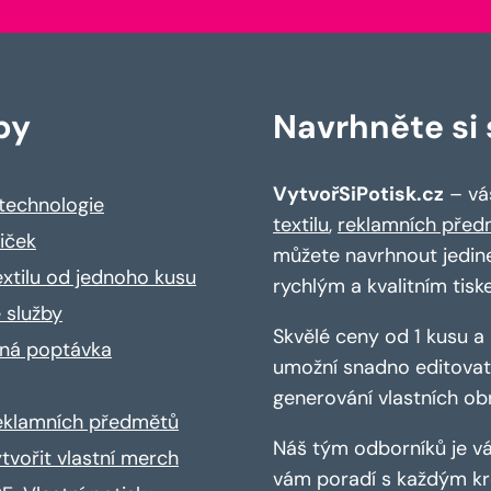
by
Navrhněte si s
VytvořSiPotisk.cz
– váš
 technologie
textilu
,
reklamních před
riček
můžete navrhnout jedin
extilu od jednoho kusu
rychlým a kvalitním tisk
 služby
Skvělé ceny od 1 kusu 
ná poptávka
umožní snadno editovat 
generování vlastních ob
reklamních předmětů
Náš tým odborníků je vá
ytvořit vlastní merch
vám poradí s každým kro