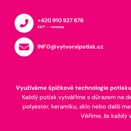
+420 910 927 676
24/7 - nonstop
INFO@vytvorsipotisk.cz
Využíváme špičkové technologie potisku,
Každý potisk vytváříme s důrazem na deta
polyester, keramiku, sklo nebo další ma
Věříme, že každý vá