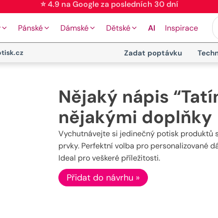
⭐ 4.9 na Google za posledních 30 dní
y
Pánské
Dámské
Dětské
AI
Inspirace
tisk.cz
Zadat poptávku
Techn
Nějaký nápis “Tatí
nějakými doplňky
Vychutnávejte si jedinečný potisk produktů 
prvky. Perfektní volba pro personalizované dár
Ideal pro veškeré příležitosti.
Přidat do návrhu »