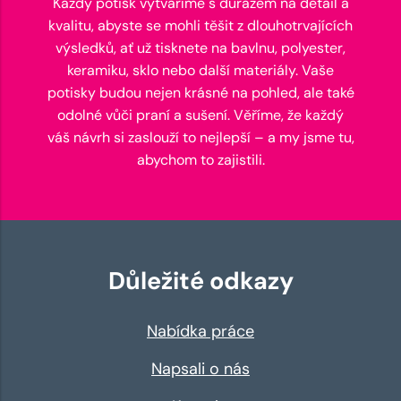
Každý potisk vytváříme s důrazem na detail a
kvalitu, abyste se mohli těšit z dlouhotrvajících
výsledků, ať už tisknete na bavlnu, polyester,
keramiku, sklo nebo další materiály. Vaše
potisky budou nejen krásné na pohled, ale také
odolné vůči praní a sušení. Věříme, že každý
váš návrh si zaslouží to nejlepší – a my jsme tu,
abychom to zajistili.
Důležité odkazy
Nabídka práce
Napsali o nás