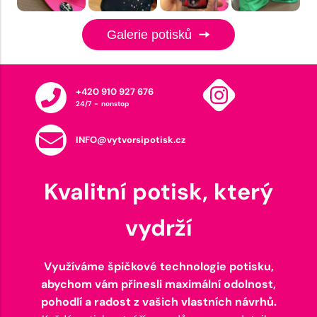
Galerie potisků
+420 910 927 676
24/7 - nonstop
INFO@vytvorsipotisk.cz
Kvalitní potisk, který
vydrží
Využíváme špičkové technologie potisku,
abychom vám přinesli maximální odolnost,
pohodlí a radost z vašich vlastních návrhů.