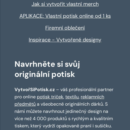
Jak si vytvořit vlastní merch
APLIKACE: Vlastní potisk online od 1 ks
Firemní oblečení
Inspirace - Vytvořené designy
Navrhněte si svůj
originální potisk
VytvořSiPotisk.cz
– váš profesionální partner
pro online
potisk triček
,
textilu
,
reklamních
předmětů
a všeobecně originálních dárků. S
námi můžete navrhnout jedinečný design na
více než 4 000 produktů s rychlým a kvalitním
tiskem, který vydrží opakované praní i sušičku.