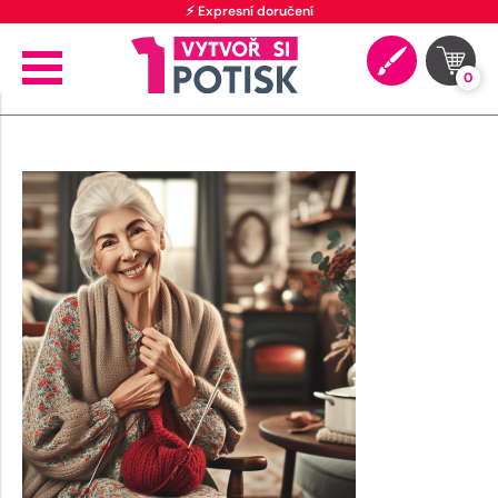
⚡ Expresní doručení
0