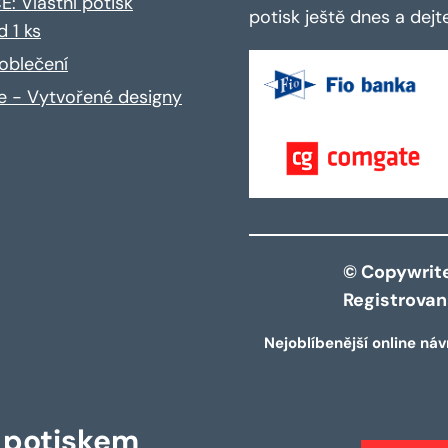
: Vlastní potisk
potisk ještě dnes a dej
d 1 ks
oblečení
ce - Vytvořené designy
© Copywrite 
Registrova
Nejoblíbenější online náv
s potiskem