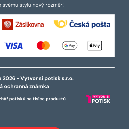
te svému stylu nový rozměr!
2026 - Vytvor si potisk s.r.o.
ná ochranná známka
rhář potisků na tisíce produktů