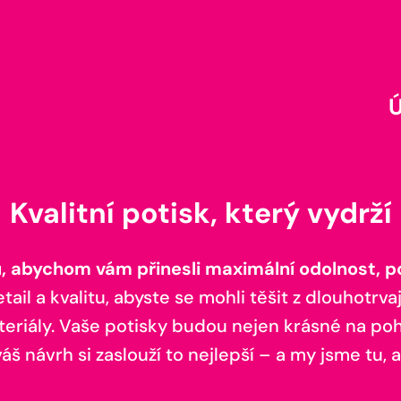
Kvalitní potisk, který vydrží
 abychom vám přinesli maximální odolnost, poh
il a kvalitu, abyste se mohli těšit z dlouhotrvaj
teriály. Vaše potisky budou nejen krásné na pohl
š návrh si zaslouží to nejlepší – a my jsme tu, a