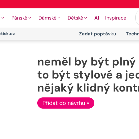
🖨️ Moderní tiskové technologie
y
Pánské
Dámské
Dětské
AI
Inspirace
tisk.cz
Zadat poptávku
Techn
neměl by být plný
to být stylové a j
nějaký klidný kont
Přidat do návrhu »