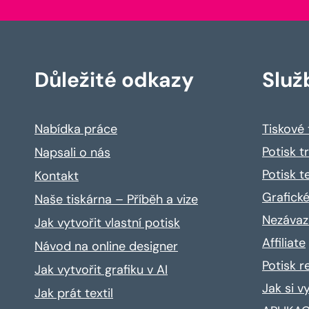
Důležité odkazy
Služ
Nabídka práce
Tiskové
Potisk t
Napsali o nás
Potisk t
Kontakt
Grafické
Naše tiskárna – Příběh a vize
Nezávaz
Jak vytvořit vlastní potisk
Affiliate
Návod na online designer
Potisk 
Jak vytvořit grafiku v AI
Jak si v
Jak prát textil