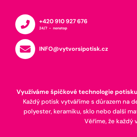
+420 910 927 676
24/7 - nonstop
INFO@vytvorsipotisk.cz
Využíváme špičkové technologie potisku,
Každý potisk vytváříme s důrazem na deta
polyester, keramiku, sklo nebo další ma
Věříme, že každý vá