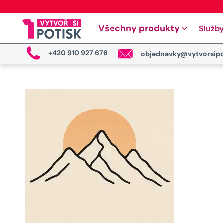
Všechny produkty
Služb
+420 910 927 676
objednavky@vytvorsipo