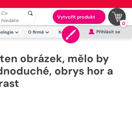
Co
Vytvořit produkt
hledáte
0
Přihlásit se
ologie
O firmě
Kontakt
 ten obrázek, mělo by
ednoduché, obrys hor a
rast