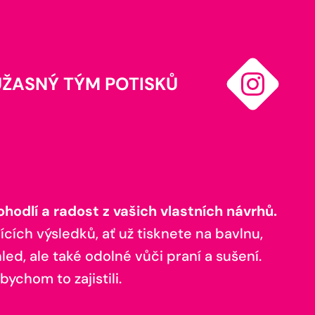
ÚŽASNÝ TÝM POTISKŮ
odlí a radost z vašich vlastních návrhů.
ících výsledků, ať už tisknete na bavlnu,
ed, ale také odolné vůči praní a sušení.
bychom to zajistili.