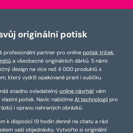
vůj originální potisk
 profesionální partner pro online
potisk triček
,
mětů
a všeobecně originálních dárků. S námi
ečný design na více než 4 000 produktů s
em, který vydrží opakované praní i sušičku.
a náš snadno ovladatelný
online návrhář
vám
vlastní potisk. Navíc nabízíme
AI technologii
pro
rázků i opravu nahraných obrázků.
m k dispozici 19 hodin denně na chatu a rád
kem vaší objednávky. Vytvořte si originální