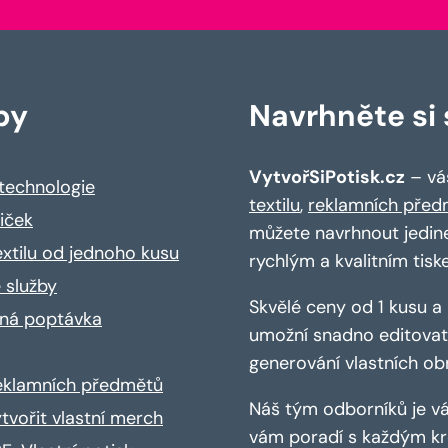
by
Navrhněte si s
VytvořSiPotisk.cz
– váš
 technologie
textilu
,
reklamních před
riček
můžete navrhnout jedin
extilu od jednoho kusu
rychlým a kvalitním tisk
 služby
Skvělé ceny od 1 kusu 
ná poptávka
umožní snadno editovat 
generování vlastních ob
reklamních předmětů
Náš tým odborníků je vá
ytvořit vlastní merch
vám poradí s každým kro