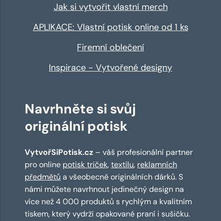
Jak si vytvořit vlastní merch
APLIKACE: Vlastní potisk online od 1 ks
Firemní oblečení
Inspirace - Vytvořené designy
Navrhněte si svůj
originální potisk
VytvořSiPotisk.cz
– váš profesionální partner
pro online
potisk triček
,
textilu
,
reklamních
předmětů
a všeobecně originálních dárků. S
námi můžete navrhnout jedinečný design na
více než 4 000 produktů s rychlým a kvalitním
tiskem, který vydrží opakované praní i sušičku.