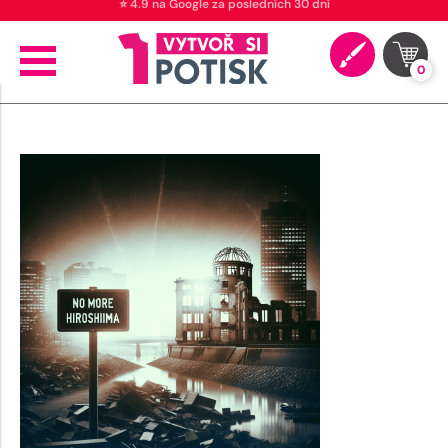
⭐ 4.9 na Google za posledních 30 dní
0