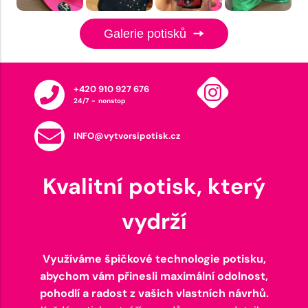
Galerie potisků
+420 910 927 676
24/7 - nonstop
INFO@vytvorsipotisk.cz
Kvalitní potisk, který
vydrží
Využíváme špičkové technologie potisku,
abychom vám přinesli maximální odolnost,
pohodlí a radost z vašich vlastních návrhů.