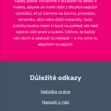
Každý potisk vytváříme s důrazem na detail a
kvalitu, abyste se mohli těšit z dlouhotrvajících
výsledků, ať už tisknete na bavlnu, polyester,
keramiku, sklo nebo další materiály. Vaše
potisky budou nejen krásné na pohled, ale také
odolné vůči praní a sušení. Věříme, že každý
váš návrh si zaslouží to nejlepší – a my jsme tu,
abychom to zajistili.
Důležité odkazy
Nabídka práce
Napsali o nás