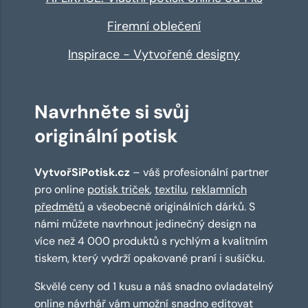
Firemní oblečení
Inspirace - Vytvořené designy
Navrhněte si svůj
originální potisk
VytvořSiPotisk.cz
– váš profesionální partner
pro online
potisk triček
,
textilu
,
reklamních
předmětů
a všeobecně originálních dárků. S
námi můžete navrhnout jedinečný design na
více než 4 000 produktů s rychlým a kvalitním
tiskem, který vydrží opakované praní i sušičku.
Skvělé ceny od 1 kusu a náš snadno ovladatelný
online návrhář
vám umožní snadno editovat