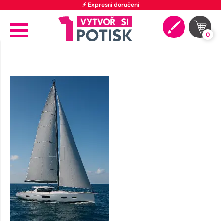
⚡ Expresní doručení
0