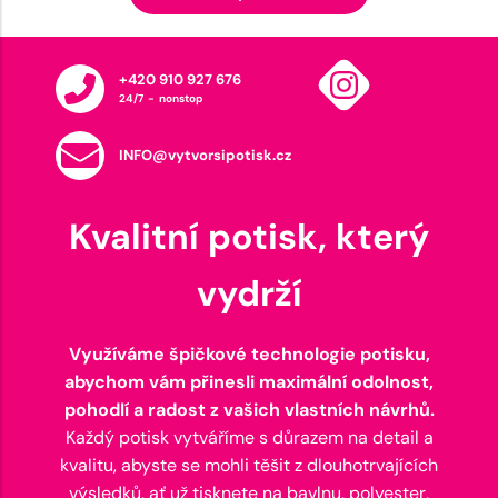
+420 910 927 676
24/7 - nonstop
INFO@vytvorsipotisk.cz
Kvalitní potisk, který
vydrží
Využíváme špičkové technologie potisku,
abychom vám přinesli maximální odolnost,
pohodlí a radost z vašich vlastních návrhů.
Každý potisk vytváříme s důrazem na detail a
kvalitu, abyste se mohli těšit z dlouhotrvajících
výsledků, ať už tisknete na bavlnu, polyester,