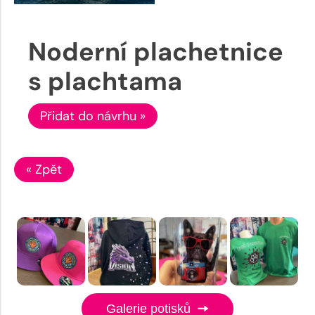
Noderní plachetnice
s plachtama
Přidat do návrhu »
« Zpět
Galerie potisků