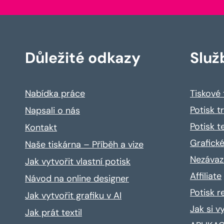
Důležité odkazy
Služ
Nabídka práce
Tiskové
Potisk t
Napsali o nás
Potisk t
Kontakt
Grafické
Naše tiskárna – Příběh a vize
Nezávaz
Jak vytvořit vlastní potisk
Affiliate
Návod na online designer
Potisk 
Jak vytvořit grafiku v AI
Jak si v
Jak prát textil