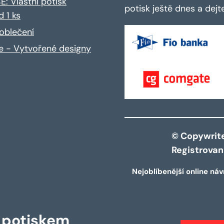
: Vlastní potisk
potisk ještě dnes a dej
d 1 ks
oblečení
ce - Vytvořené designy
© Copywrite 
Registrova
Nejoblíbenější online náv
s potiskem