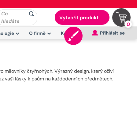
Co
Vytvořit produkt
hledáte
0
Přihlásit se
ologie
O firmě
Kontakt
pro milovníky čtyřnohých. Výrazný design, který oživí
draz vaší lásky k psům na každodenních předmětech.