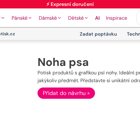
⚡ Expresní doručení
y
Pánské
Dámské
Dětské
AI
Inspirace
tisk.cz
Zadat poptávku
Techn
Noha psa
Potisk produktů s grafikou psí nohy. Ideální 
jakýkoliv předmět. Představte si unikátní o
Přidat do návrhu »