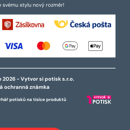
te svému stylu nový rozměr!
2026 - Vytvor si potisk s.r.o.
ná ochranná známka
rhář potisků na tisíce produktů