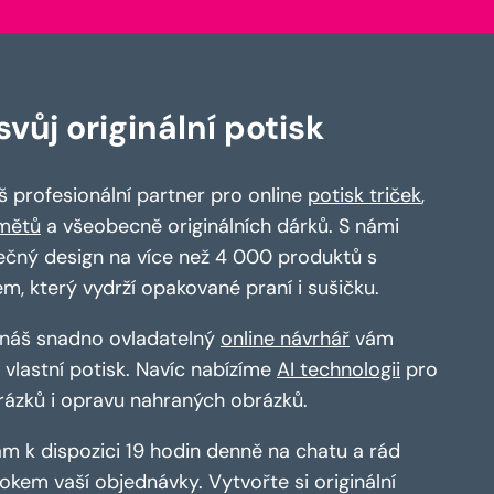
vůj originální potisk
 profesionální partner pro online
potisk triček
,
mětů
a všeobecně originálních dárků. S námi
ečný design na více než 4 000 produktů s
em, který vydrží opakované praní i sušičku.
a náš snadno ovladatelný
online návrhář
vám
vlastní potisk. Navíc nabízíme
AI technologii
pro
rázků i opravu nahraných obrázků.
m k dispozici 19 hodin denně na chatu a rád
kem vaší objednávky. Vytvořte si originální