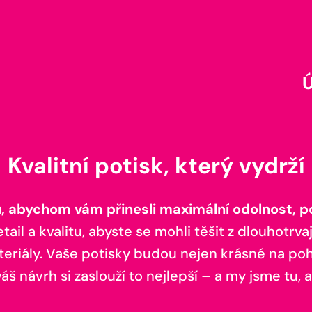
Kvalitní potisk, který vydrží
 abychom vám přinesli maximální odolnost, poh
il a kvalitu, abyste se mohli těšit z dlouhotrvaj
teriály. Vaše potisky budou nejen krásné na pohl
š návrh si zaslouží to nejlepší – a my jsme tu, a