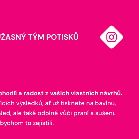
ÚŽASNÝ TÝM POTISKŮ
odlí a radost z vašich vlastních návrhů.
ících výsledků, ať už tisknete na bavlnu,
ed, ale také odolné vůči praní a sušení.
bychom to zajistili.