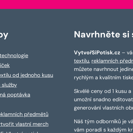
by
Navrhněte si s
VytvořSiPotisk.cz
– váš
 technologie
textilu
,
reklamních před
riček
můžete navrhnout jedin
extilu od jednoho kusu
rychlým a kvalitním tisk
 služby
Skvělé ceny od 1 kusu 
ná poptávka
umožní snadno editovat 
generování vlastních ob
reklamních předmětů
Náš tým odborníků je vá
ytvořit vlastní merch
vám poradí s každým kro