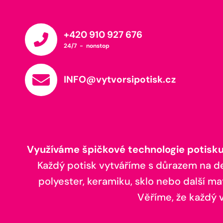
+420 910 927 676
24/7 - nonstop
INFO@vytvorsipotisk.cz
Využíváme špičkové technologie potisku,
Každý potisk vytváříme s důrazem na deta
polyester, keramiku, sklo nebo další ma
Věříme, že každý vá