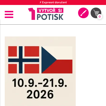
⚡ Expresní doručení
0