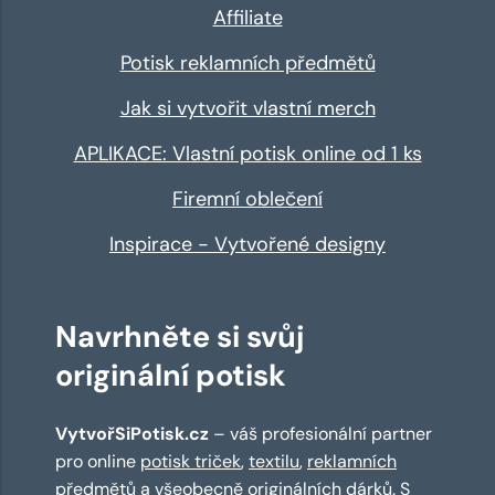
Affiliate
Potisk reklamních předmětů
Jak si vytvořit vlastní merch
APLIKACE: Vlastní potisk online od 1 ks
Firemní oblečení
Inspirace - Vytvořené designy
Navrhněte si svůj
originální potisk
VytvořSiPotisk.cz
– váš profesionální partner
pro online
potisk triček
,
textilu
,
reklamních
předmětů
a všeobecně originálních dárků. S