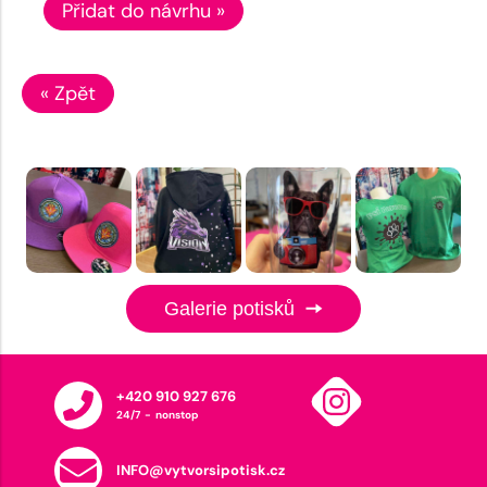
Přidat do návrhu »
« Zpět
Galerie potisků
+420 910 927 676
24/7 - nonstop
INFO@vytvorsipotisk.cz