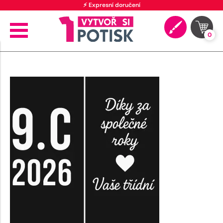
⚡ Expresní doručení
0