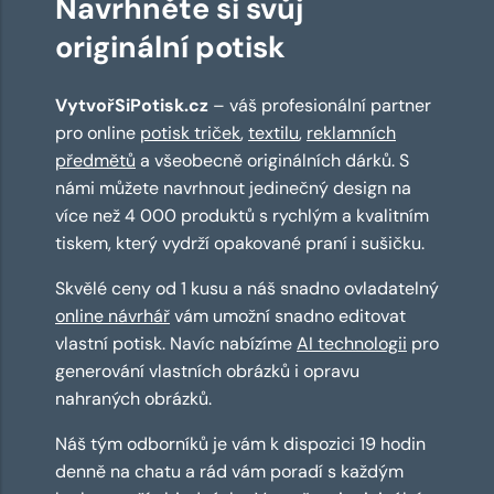
Navrhněte si svůj
originální potisk
VytvořSiPotisk.cz
– váš profesionální partner
pro online
potisk triček
,
textilu
,
reklamních
předmětů
a všeobecně originálních dárků. S
námi můžete navrhnout jedinečný design na
více než 4 000 produktů s rychlým a kvalitním
tiskem, který vydrží opakované praní i sušičku.
Skvělé ceny od 1 kusu a náš snadno ovladatelný
online návrhář
vám umožní snadno editovat
vlastní potisk. Navíc nabízíme
AI technologii
pro
generování vlastních obrázků i opravu
nahraných obrázků.
Náš tým odborníků je vám k dispozici 19 hodin
denně na chatu a rád vám poradí s každým