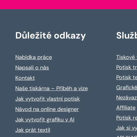
Důležité odkazy
Služ
Nabídka práce
Tiskové
Potisk t
Napsali o nás
Potisk t
Kontakt
Grafické
Naše tiskárna – Příběh a vize
Nezávaz
Jak vytvořit vlastní potisk
Affiliate
Návod na online designer
Potisk 
Jak vytvořit grafiku v AI
Jak si v
Jak prát textil