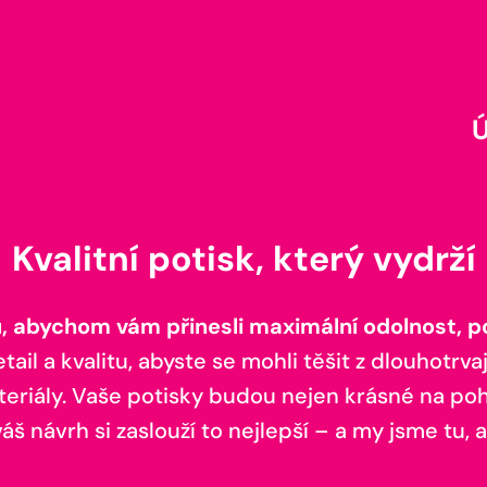
Kvalitní potisk, který vydrží
 abychom vám přinesli maximální odolnost, poh
il a kvalitu, abyste se mohli těšit z dlouhotrvaj
teriály. Vaše potisky budou nejen krásné na pohl
š návrh si zaslouží to nejlepší – a my jsme tu, a