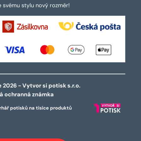
te svému stylu nový rozměr!
2026 - Vytvor si potisk s.r.o.
ná ochranná známka
rhář potisků na tisíce produktů