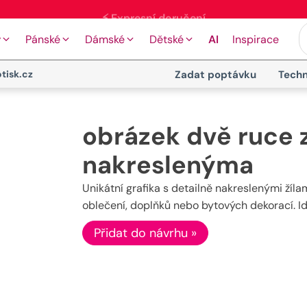
y
Pánské
Dámské
Dětské
AI
Inspirace
tisk.cz
Zadat poptávku
Techn
obrázek dvě ruce z
nakreslenýma
Unikátní grafika s detailně nakreslenými žíl
oblečení, doplňků nebo bytových dekorací. Id
Přidat do návrhu »