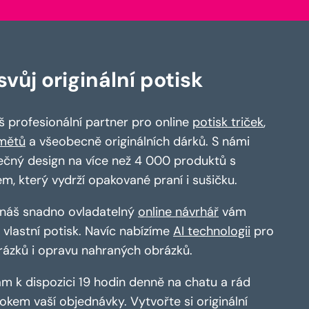
vůj originální potisk
 profesionální partner pro online
potisk triček
,
mětů
a všeobecně originálních dárků. S námi
ečný design na více než 4 000 produktů s
em, který vydrží opakované praní i sušičku.
a náš snadno ovladatelný
online návrhář
vám
vlastní potisk. Navíc nabízíme
AI technologii
pro
rázků i opravu nahraných obrázků.
m k dispozici 19 hodin denně na chatu a rád
kem vaší objednávky. Vytvořte si originální