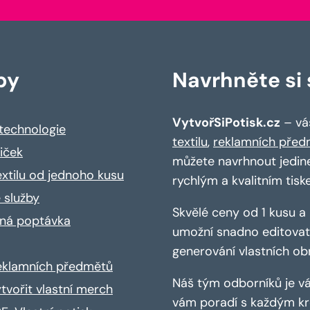
by
Navrhněte si s
VytvořSiPotisk.cz
– váš
 technologie
textilu
,
reklamních před
riček
můžete navrhnout jedin
extilu od jednoho kusu
rychlým a kvalitním tisk
 služby
Skvělé ceny od 1 kusu 
ná poptávka
umožní snadno editovat 
generování vlastních ob
reklamních předmětů
Náš tým odborníků je vá
ytvořit vlastní merch
vám poradí s každým kro