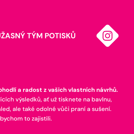
ÚŽASNÝ TÝM POTISKŮ
odlí a radost z vašich vlastních návrhů.
ících výsledků, ať už tisknete na bavlnu,
ed, ale také odolné vůči praní a sušení.
bychom to zajistili.