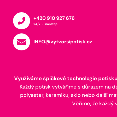
+420 910 927 676
24/7 - nonstop
INFO@vytvorsipotisk.cz
Využíváme špičkové technologie potisku,
Každý potisk vytváříme s důrazem na deta
polyester, keramiku, sklo nebo další ma
Věříme, že každý vá