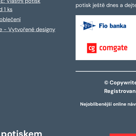
: Vlastní potisk
potisk ještě dnes a dej
d 1 ks
oblečení
ce - Vytvořené designy
© Copywrite 
Registrova
Nejoblíbenější online náv
s potiskem