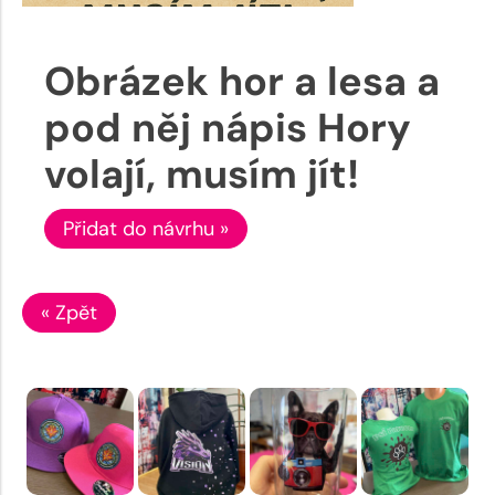
Obrázek hor a lesa a
pod něj nápis Hory
volají, musím jít!
Přidat do návrhu »
« Zpět