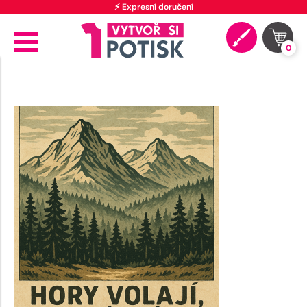
⚡ Expresní doručení
0