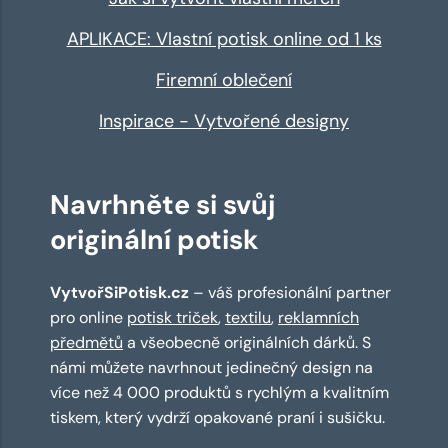
APLIKACE: Vlastní potisk online od 1 ks
Firemní oblečení
Inspirace - Vytvořené designy
Navrhněte si svůj
originální potisk
VytvořSiPotisk.cz
– váš profesionální partner
pro online
potisk triček
,
textilu
,
reklamních
předmětů
a všeobecně originálních dárků. S
námi můžete navrhnout jedinečný design na
více než 4 000 produktů s rychlým a kvalitním
tiskem, který vydrží opakované praní i sušičku.