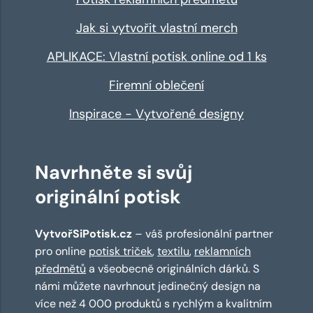
Jak si vytvořit vlastní merch
APLIKACE: Vlastní potisk online od 1 ks
Firemní oblečení
Inspirace - Vytvořené designy
Navrhněte si svůj
originální potisk
VytvořSiPotisk.cz
– váš profesionální partner
pro online
potisk triček
,
textilu
,
reklamních
předmětů
a všeobecně originálních dárků. S
námi můžete navrhnout jedinečný design na
více než 4 000 produktů s rychlým a kvalitním