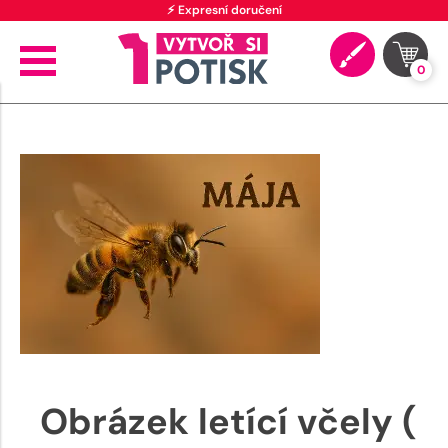
⚡ Expresní doručení
0
Obrázek letící včely (