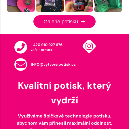
Galerie potisků
+420 910 927 676
24/7 - nonstop
INFO@vytvorsipotisk.cz
Kvalitní potisk, který
vydrží
Využíváme špičkové technologie potisku,
abychom vám přinesli maximální odolnost,