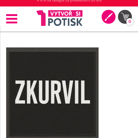
⭐ 4.9 na Google za posledních 30 dní
0