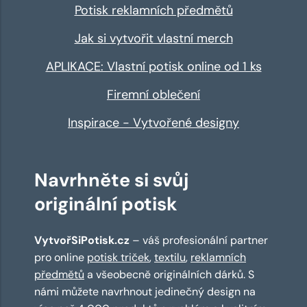
Potisk reklamních předmětů
Jak si vytvořit vlastní merch
APLIKACE: Vlastní potisk online od 1 ks
Firemní oblečení
Inspirace - Vytvořené designy
Navrhněte si svůj
originální potisk
VytvořSiPotisk.cz
– váš profesionální partner
pro online
potisk triček
,
textilu
,
reklamních
předmětů
a všeobecně originálních dárků. S
námi můžete navrhnout jedinečný design na