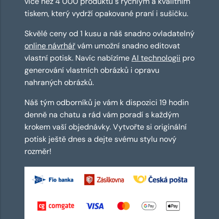
více než 4 000 produktů s rychlým a kvalitním
tiskem, který vydrží opakované praní i sušičku.
Skvělé ceny od 1 kusu a náš snadno ovladatelný
online návrhář
vám umožní snadno editovat
vlastní potisk. Navíc nabízíme
AI technologii
pro
generování vlastních obrázků i opravu
nahraných obrázků.
Náš tým odborníků je vám k dispozici 19 hodin
denně na chatu a rád vám poradí s každým
krokem vaší objednávky. Vytvořte si originální
potisk ještě dnes a dejte svému stylu nový
rozměr!