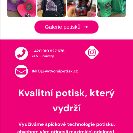
Galerie potisků
+420 910 927 676
24/7 - nonstop
INFO@vytvorsipotisk.cz
Kvalitní potisk, který
vydrží
Využíváme špičkové technologie potisku,
abychom vám přinesli maximální odolnost,