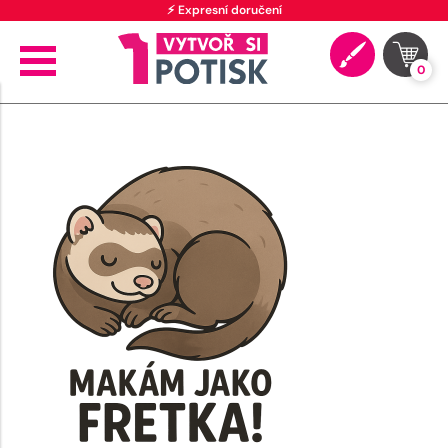
⚡ Expresní doručení
0