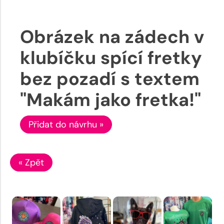
Obrázek na zádech v
klubíčku spící fretky
bez pozadí s textem
"Makám jako fretka!"
Přidat do návrhu »
« Zpět