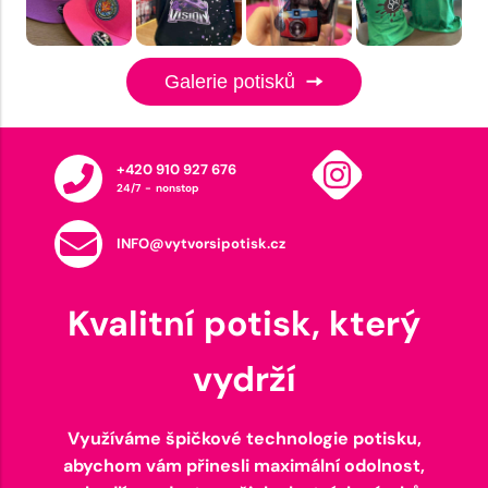
Galerie potisků
+420 910 927 676
24/7 - nonstop
INFO@vytvorsipotisk.cz
Kvalitní potisk, který
vydrží
Využíváme špičkové technologie potisku,
abychom vám přinesli maximální odolnost,