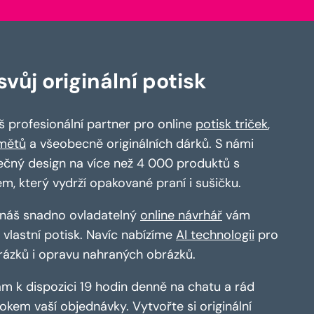
vůj originální potisk
 profesionální partner pro online
potisk triček
,
mětů
a všeobecně originálních dárků. S námi
ečný design na více než 4 000 produktů s
em, který vydrží opakované praní i sušičku.
a náš snadno ovladatelný
online návrhář
vám
vlastní potisk. Navíc nabízíme
AI technologii
pro
rázků i opravu nahraných obrázků.
m k dispozici 19 hodin denně na chatu a rád
kem vaší objednávky. Vytvořte si originální