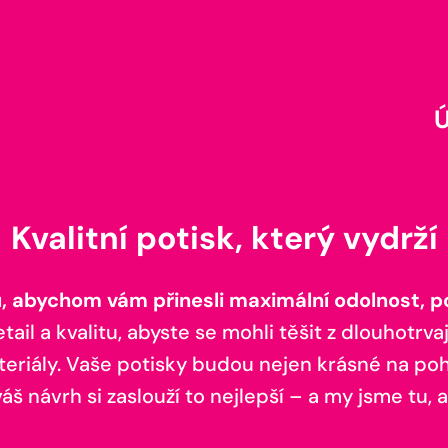
Kvalitní potisk, který vydrží
 abychom vám přinesli maximální odolnost, poh
il a kvalitu, abyste se mohli těšit z dlouhotrvaj
teriály. Vaše potisky budou nejen krásné na pohl
š návrh si zaslouží to nejlepší – a my jsme tu, a