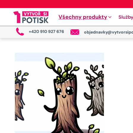
Všechny produkty
Služb
+420 910 927 676
objednavky@vytvorsipo