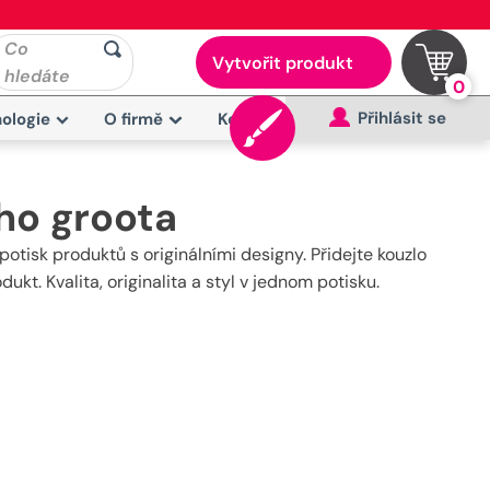
Co
Vytvořit produkt
hledáte
0
Přihlásit se
ologie
O firmě
Kontakt
ho groota
otisk produktů s originálními designy. Přidejte kouzlo
kt. Kvalita, originalita a styl v jednom potisku.