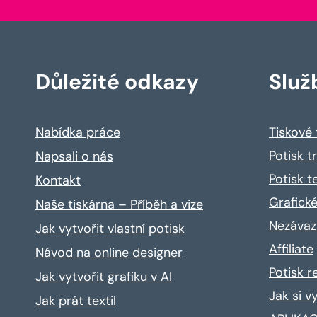
Důležité odkazy
Služ
Nabídka práce
Tiskové
Potisk t
Napsali o nás
Potisk t
Kontakt
Grafické
Naše tiskárna – Příběh a vize
Nezávaz
Jak vytvořit vlastní potisk
Affiliate
Návod na online designer
Potisk 
Jak vytvořit grafiku v AI
Jak si v
Jak prát textil