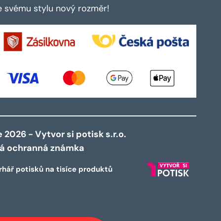
te svému stylu nový rozměr!
2026 - Vytvor si potisk s.r.o.
ná ochranná známka
rhář potisků na tisíce produktů