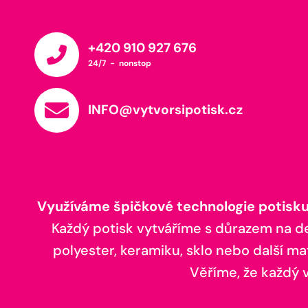
+420 910 927 676
24/7 - nonstop
INFO@vytvorsipotisk.cz
Využíváme špičkové technologie potisku,
Každý potisk vytváříme s důrazem na deta
polyester, keramiku, sklo nebo další ma
Věříme, že každý vá