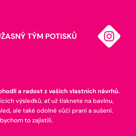
ÚŽASNÝ TÝM POTISKŮ
odlí a radost z vašich vlastních návrhů.
ících výsledků, ať už tisknete na bavlnu,
ed, ale také odolné vůči praní a sušení.
bychom to zajistili.