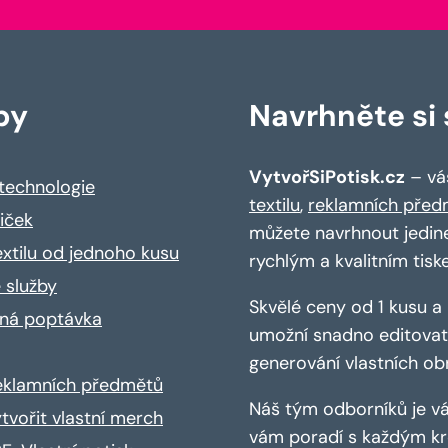
by
Navrhněte si s
VytvořSiPotisk.cz
– váš
 technologie
textilu
,
reklamních před
riček
můžete navrhnout jedin
extilu od jednoho kusu
rychlým a kvalitním tisk
 služby
Skvělé ceny od 1 kusu 
ná poptávka
umožní snadno editovat 
generování vlastních ob
reklamních předmětů
Náš tým odborníků je vá
ytvořit vlastní merch
vám poradí s každým kro