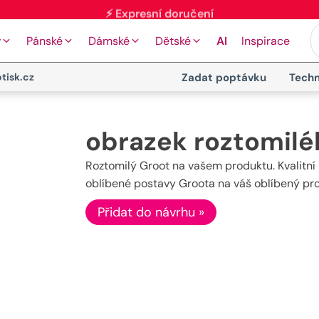
y
Pánské
Dámské
Dětské
AI
Inspirace
tisk.cz
Zadat poptávku
Techn
obrazek roztomilé
Roztomilý Groot na vašem produktu. Kvalitní p
oblíbené postavy Groota na váš oblíbený produ
Přidat do návrhu »