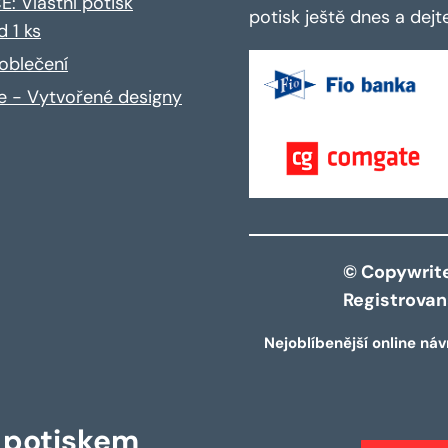
: Vlastní potisk
potisk ještě dnes a dej
d 1 ks
oblečení
ce - Vytvořené designy
© Copywrite 
Registrova
Nejoblíbenější online náv
s potiskem