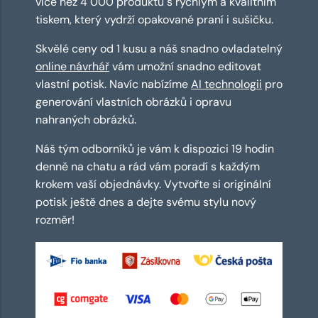
více než 4 000 produktů s rychlým a kvalitním
tiskem, který vydrží opakované praní i sušičku.
Skvělé ceny od 1 kusu a náš snadno ovladatelný
online návrhář
vám umožní snadno editovat
vlastní potisk. Navíc nabízíme
AI technologii
pro
generování vlastních obrázků i opravu
nahraných obrázků.
Náš tým odborníků je vám k dispozici 19 hodin
denně na chatu a rád vám poradí s každým
krokem vaší objednávky. Vytvořte si originální
potisk ještě dnes a dejte svému stylu nový
rozměr!