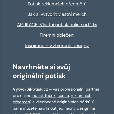
Potisk reklamních předmětů
Jak si vytvořit vlastní merch
APLIKACE: Vlastní potisk online od 1 ks
Firemní oblečení
Inspirace - Vytvořené designy
Navrhněte si svůj
originální potisk
VytvořSiPotisk.cz
– váš profesionální partner
pro online
potisk triček
,
textilu
,
reklamních
předmětů
a všeobecně originálních dárků. S
námi můžete navrhnout jedinečný design na