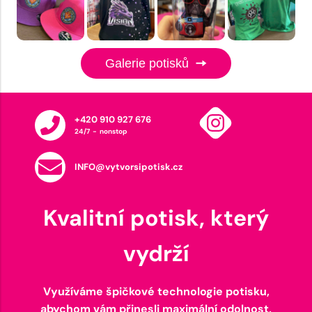
Galerie potisků
+420 910 927 676
24/7 - nonstop
INFO@vytvorsipotisk.cz
Kvalitní potisk, který
vydrží
Využíváme špičkové technologie potisku,
abychom vám přinesli maximální odolnost,