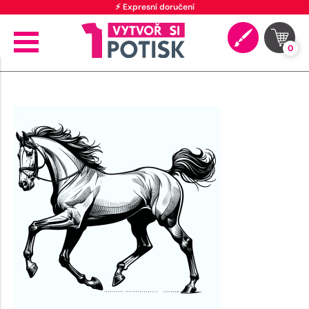
⚡ Expresní doručení
0