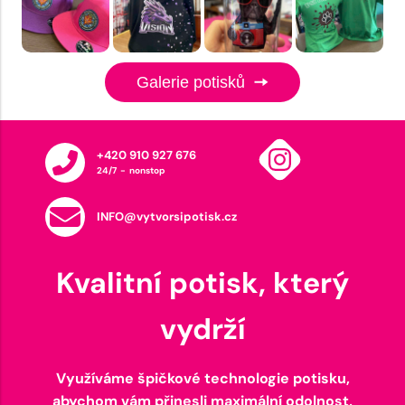
Galerie potisků
+420 910 927 676
24/7 - nonstop
INFO@vytvorsipotisk.cz
Kvalitní potisk, který
vydrží
Využíváme špičkové technologie potisku,
abychom vám přinesli maximální odolnost,