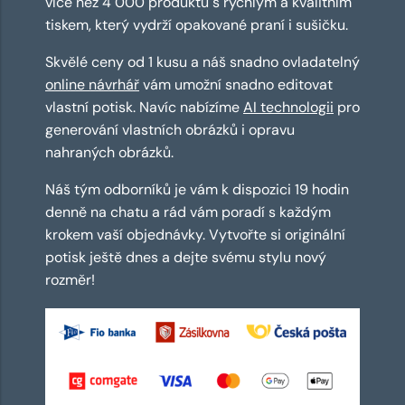
více než 4 000 produktů s rychlým a kvalitním
tiskem, který vydrží opakované praní i sušičku.
Skvělé ceny od 1 kusu a náš snadno ovladatelný
online návrhář
vám umožní snadno editovat
vlastní potisk. Navíc nabízíme
AI technologii
pro
generování vlastních obrázků i opravu
nahraných obrázků.
Náš tým odborníků je vám k dispozici 19 hodin
denně na chatu a rád vám poradí s každým
krokem vaší objednávky. Vytvořte si originální
potisk ještě dnes a dejte svému stylu nový
rozměr!