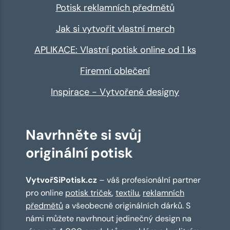
Potisk reklamních předmětů
Jak si vytvořit vlastní merch
APLIKACE: Vlastní potisk online od 1 ks
Firemní oblečení
Inspirace - Vytvořené designy
Navrhněte si svůj
originální potisk
VytvořSiPotisk.cz
– váš profesionální partner
pro online
potisk triček
,
textilu
,
reklamních
předmětů
a všeobecně originálních dárků. S
námi můžete navrhnout jedinečný design na