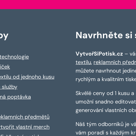
by
Navrhněte si s
VytvořSiPotisk.cz
– váš
 technologie
textilu
,
reklamních před
riček
můžete navrhnout jedin
extilu od jednoho kusu
rychlým a kvalitním tisk
 služby
Skvělé ceny od 1 kusu 
ná poptávka
umožní snadno editovat 
generování vlastních ob
reklamních předmětů
Náš tým odborníků je vá
ytvořit vlastní merch
vám poradí s každým kro