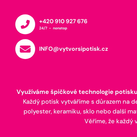
+420 910 927 676
24/7 - nonstop
INFO@vytvorsipotisk.cz
Využíváme špičkové technologie potisku,
Každý potisk vytváříme s důrazem na deta
polyester, keramiku, sklo nebo další ma
Věříme, že každý vá