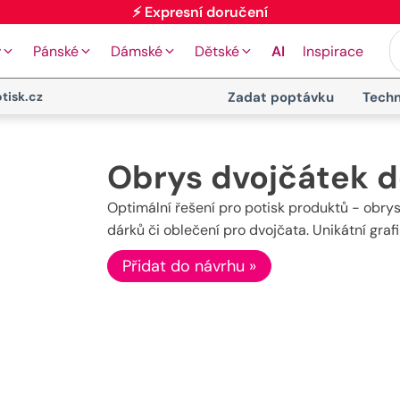
⚡ Expresní doručení
y
Pánské
Dámské
Dětské
AI
Inspirace
tisk.cz
Zadat poptávku
Techn
Obrys dvojčátek de
Optimální řešení pro potisk produktů - obrys 
dárků či oblečení pro dvojčata. Unikátní gra
Přidat do návrhu »