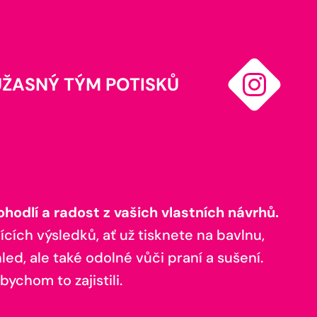
ÚŽASNÝ TÝM POTISKŮ
odlí a radost z vašich vlastních návrhů.
ících výsledků, ať už tisknete na bavlnu,
ed, ale také odolné vůči praní a sušení.
bychom to zajistili.