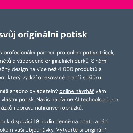
vůj originální potisk
 profesionální partner pro online
potisk triček
,
mětů
a všeobecně originálních dárků. S námi
ečný design na více než 4 000 produktů s
em, který vydrží opakované praní i sušičku.
a náš snadno ovladatelný
online návrhář
vám
vlastní potisk. Navíc nabízíme
AI technologii
pro
rázků i opravu nahraných obrázků.
m k dispozici 19 hodin denně na chatu a rád
kem vaší objednávky. Vytvořte si originální