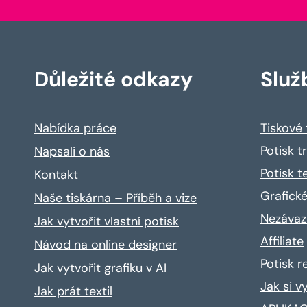
Důležité odkazy
Služ
Nabídka práce
Tiskové
Potisk t
Napsali o nás
Potisk t
Kontakt
Grafické
Naše tiskárna – Příběh a vize
Nezávaz
Jak vytvořit vlastní potisk
Affiliate
Návod na online designer
Potisk 
Jak vytvořit grafiku v AI
Jak si v
Jak prát textil