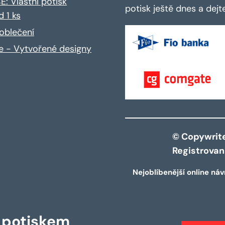
: Vlastní potisk
potisk ještě dnes a dej
d 1 ks
oblečení
ce - Vytvořené designy
© Copywrite 
Registrova
Nejoblíbenější online náv
s potiskem