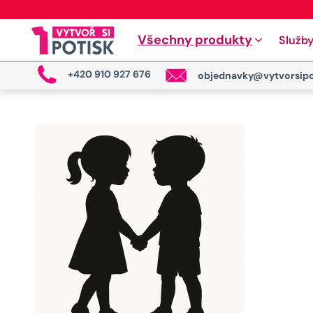
Všechny produkty
Služb
+420 910 927 676
objednavky@vytvorsipo