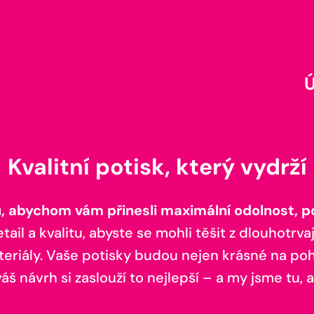
Kvalitní potisk, který vydrží
 abychom vám přinesli maximální odolnost, poh
il a kvalitu, abyste se mohli těšit z dlouhotrvaj
teriály. Vaše potisky budou nejen krásné na pohl
š návrh si zaslouží to nejlepší – a my jsme tu, a