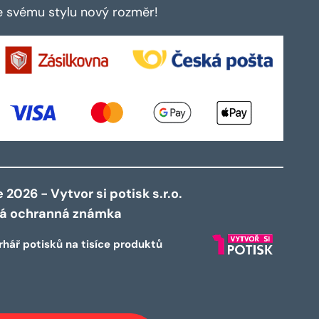
te svému stylu nový rozměr!
2026 - Vytvor si potisk s.r.o.
ná ochranná známka
rhář potisků na tisíce produktů