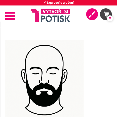
⚡ Expresní doručení
0