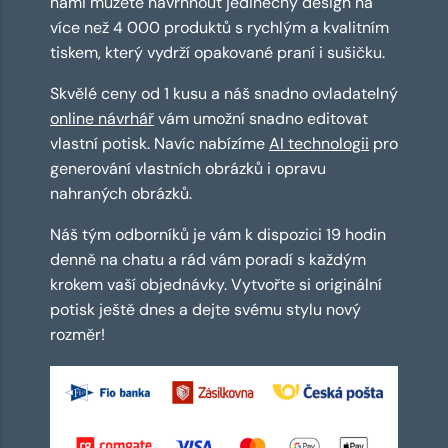
námi můžete navrhnout jedinečný design na
více než 4 000 produktů s rychlým a kvalitním
tiskem, který vydrží opakované praní i sušičku.
Skvělé ceny od 1 kusu a náš snadno ovladatelný
online návrhář
vám umožní snadno editovat
vlastní potisk. Navíc nabízíme
AI technologii
pro
generování vlastních obrázků i opravu
nahraných obrázků.
Náš tým odborníků je vám k dispozici 19 hodin
denně na chatu a rád vám poradí s každým
krokem vaší objednávky. Vytvořte si originální
potisk ještě dnes a dejte svému stylu nový
rozměr!