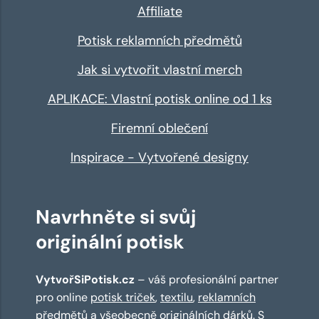
Affiliate
Potisk reklamních předmětů
Jak si vytvořit vlastní merch
APLIKACE: Vlastní potisk online od 1 ks
Firemní oblečení
Inspirace - Vytvořené designy
Navrhněte si svůj
originální potisk
VytvořSiPotisk.cz
– váš profesionální partner
pro online
potisk triček
,
textilu
,
reklamních
předmětů
a všeobecně originálních dárků. S