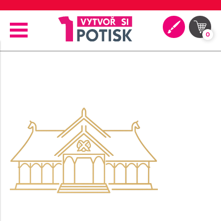
🖨️ Moderní tiskové technologie
0