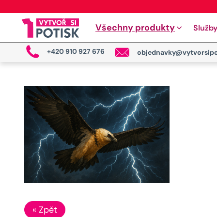
Všechny produkty
Služb
+420 910 927 676
objednavky@vytvorsipo
« Zpět