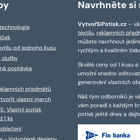
by
Navrhněte si s
VytvořSiPotisk.cz
– váš
 technologie
textilu
,
reklamních před
riček
můžete navrhnout jedin
extilu od jednoho kusu
rychlým a kvalitním tisk
 služby
Skvělé ceny od 1 kusu 
ná poptávka
umožní snadno editovat 
generování vlastních ob
reklamních předmětů
Náš tým odborníků je vá
ytvořit vlastní merch
vám poradí s každým kro
: Vlastní potisk
potisk ještě dnes a dej
d 1 ks
oblečení
ce - Vytvořené designy