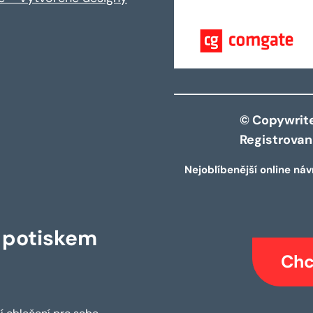
© Copywrite 
Registrova
Nejoblíbenější online náv
s potiskem
Chc