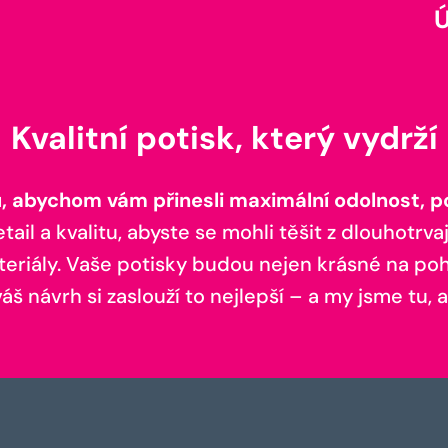
Kvalitní potisk, který vydrží
 abychom vám přinesli maximální odolnost, poh
il a kvalitu, abyste se mohli těšit z dlouhotrvaj
teriály. Vaše potisky budou nejen krásné na pohl
š návrh si zaslouží to nejlepší – a my jsme tu, a