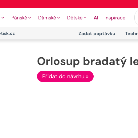
⭐ 4.9 na Google za posledních 30 dní
y
Pánské
Dámské
Dětské
AI
Inspirace
tisk.cz
Zadat poptávku
Techn
Orlosup bradatý le
Přidat do návrhu »