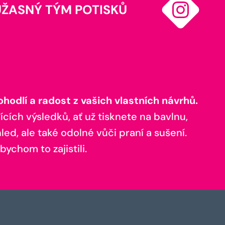
ÚŽASNÝ TÝM POTISKŮ
odlí a radost z vašich vlastních návrhů.
ících výsledků, ať už tisknete na bavlnu,
ed, ale také odolné vůči praní a sušení.
bychom to zajistili.