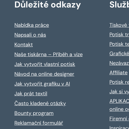
Důležité odkazy
Služ
Nabídka práce
Tiskové
Potisk t
Napsali o nás
Potisk t
Kontakt
Grafické
Naše tiskárna – Příběh a vize
Nezávaz
Jak vytvořit vlastní potisk
Affiliate
Návod na online designer
Potisk 
Jak vytvořit grafiku v AI
Jak si v
Jak prát textil
APLIKACE
Často kladené otázky
online o
Bounty program
Firemní 
Reklamační formulář
Inspira