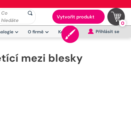
Co
Vytvořit produkt
hledáte
0
Přihlásit se
ologie
O firmě
Kontakt
tící mezi blesky