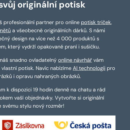
vůj originální potisk
 profesionální partner pro online
potisk triček
,
mětů
a všeobecně originálních dárků. S námi
ečný design na více než 4 000 produktů s
em, který vydrží opakované praní i sušičku.
a náš snadno ovladatelný
online návrhář
vám
vlastní potisk. Navíc nabízíme
AI technologii
pro
rázků i opravu nahraných obrázků.
m k dispozici 19 hodin denně na chatu a rád
kem vaší objednávky. Vytvořte si originální
te svému stylu nový rozměr!