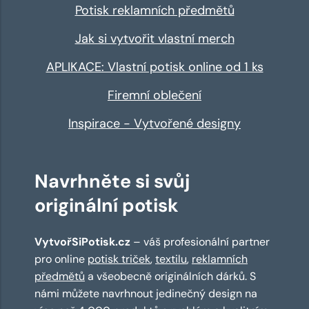
Potisk reklamních předmětů
Jak si vytvořit vlastní merch
APLIKACE: Vlastní potisk online od 1 ks
Firemní oblečení
Inspirace - Vytvořené designy
Navrhněte si svůj
originální potisk
VytvořSiPotisk.cz
– váš profesionální partner
pro online
potisk triček
,
textilu
,
reklamních
předmětů
a všeobecně originálních dárků. S
námi můžete navrhnout jedinečný design na