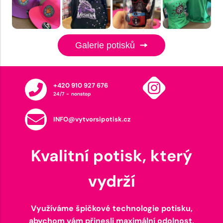
Galerie potisků
+420 910 927 676
24/7 - nonstop
INFO@vytvorsipotisk.cz
Kvalitní potisk, který
vydrží
Využíváme špičkové technologie potisku,
abychom vám přinesli maximální odolnost,