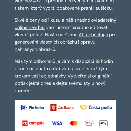
více než 4 000 produktů s rychlým a kvalitním
tiskem, který vydrží opakované praní i sušičku.
Skvělé ceny od 1 kusu a náš snadno ovladatelný
online návrhář
vám umožní snadno editovat
vlastní potisk. Navíc nabízíme
AI technologii
pro
generování vlastních obrázků i opravu
nahraných obrázků.
Náš tým odborníků je vám k dispozici 19 hodin
denně na chatu a rád vám poradí s každým
krokem vaší objednávky. Vytvořte si originální
potisk ještě dnes a dejte svému stylu nový
rozměr!