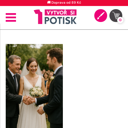
🚚 Doprava od 89 Kč
0