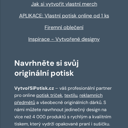
Jak si vytvořit vlastní merch
APLIKACE: Vlastní potisk online od 1 ks
Firemní oblečení
Inspirace - Vytvořené designy
Navrhněte si svůj
originální potisk
VytvořSiPotisk.cz
– váš profesionální partner
pro online
potisk triček
,
textilu
,
reklamních
předmětů
a všeobecně originálních dárků. S
námi můžete navrhnout jedinečný design na
více než 4 000 produktů s rychlým a kvalitním
tiskem, který vydrží opakované praní i sušičku.