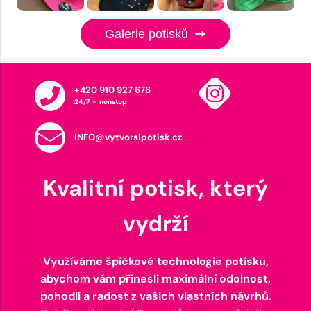
Galerie potisků
+420 910 927 676
24/7 - nonstop
INFO@vytvorsipotisk.cz
Kvalitní potisk, který
vydrží
Využíváme špičkové technologie potisku,
abychom vám přinesli maximální odolnost,
pohodlí a radost z vašich vlastních návrhů.