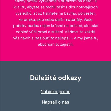
Každý potisk vytváříme s důrazem na detail a
kvalitu, abyste se mohli těšit z dlouhotrvajících
výsledků, ať už tisknete na bavlnu, polyester,
keramiku, sklo nebo další materiály. Vaše
potisky budou nejen krásné na pohled, ale také
odolné vůči praní a sušení. Věříme, že každý
váš návrh si zaslouží to nejlepší – a my jsme tu,
abychom to zajistili.
Důležité odkazy
Nabídka práce
Napsali o nás