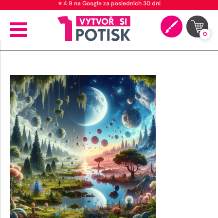
⭐ 4.9 na Google za posledních 30 dní
0