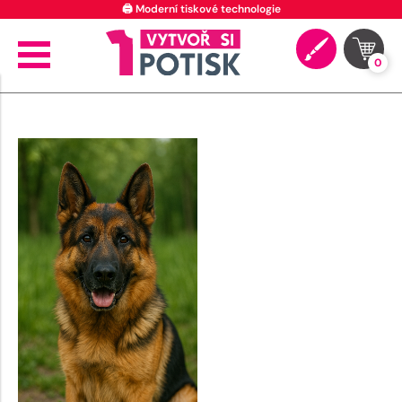
🖨️ Moderní tiskové technologie
0