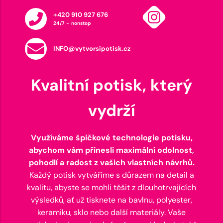
+420 910 927 676
24/7 - nonstop
INFO@vytvorsipotisk.cz
Kvalitní potisk, který
vydrží
Využíváme špičkové technologie potisku,
abychom vám přinesli maximální odolnost,
pohodlí a radost z vašich vlastních návrhů.
Každý potisk vytváříme s důrazem na detail a
kvalitu, abyste se mohli těšit z dlouhotrvajících
výsledků, ať už tisknete na bavlnu, polyester,
keramiku, sklo nebo další materiály. Vaše