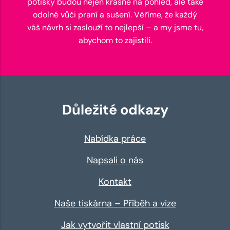
potisky budou nejen krásné na pohled, ale také
odolné vůči praní a sušení. Věříme, že každý
váš návrh si zaslouží to nejlepší – a my jsme tu,
abychom to zajistili.
Důležité odkazy
Nabídka práce
Napsali o nás
Kontakt
Naše tiskárna – Příběh a vize
Jak vytvořit vlastní potisk