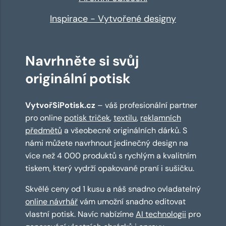
Inspirace - Vytvořené designy
Navrhněte si svůj
originální potisk
VytvořSiPotisk.cz
– váš profesionální partner
pro online
potisk triček
,
textilu
,
reklamních
předmětů
a všeobecně originálních dárků. S
námi můžete navrhnout jedinečný design na
více než 4 000 produktů s rychlým a kvalitním
tiskem, který vydrží opakované praní i sušičku.
Skvělé ceny od 1 kusu a náš snadno ovladatelný
online návrhář
vám umožní snadno editovat
vlastní potisk. Navíc nabízíme
AI technologii
pro