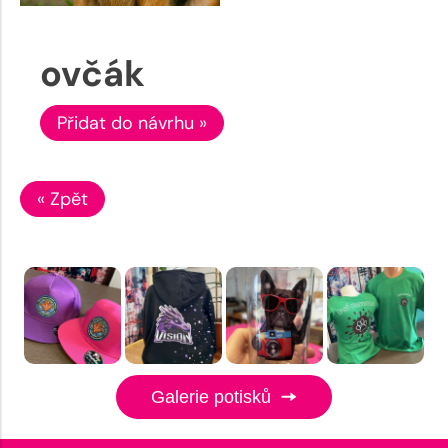
ovčák
Přidat do návrhu »
« Zpět
Galerie potisků